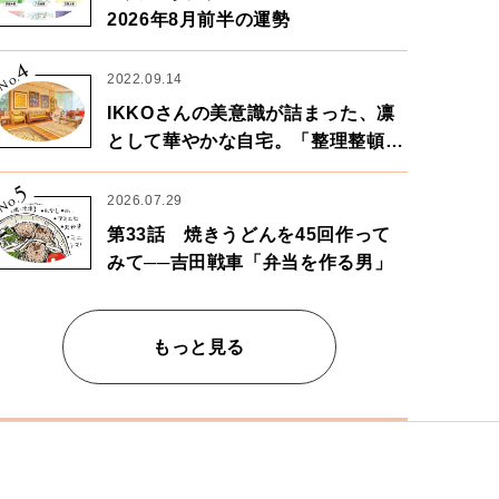
2026年8月前半の運勢
4
No.
2022.09.14
IKKOさんの美意識が詰まった、凛
として華やかな自宅。「整理整頓は
心のリズムが乱されないための作
5
業」。
No.
2026.07.29
第33話 焼きうどんを45回作って
みて──吉田戦車「弁当を作る男」
もっと見る