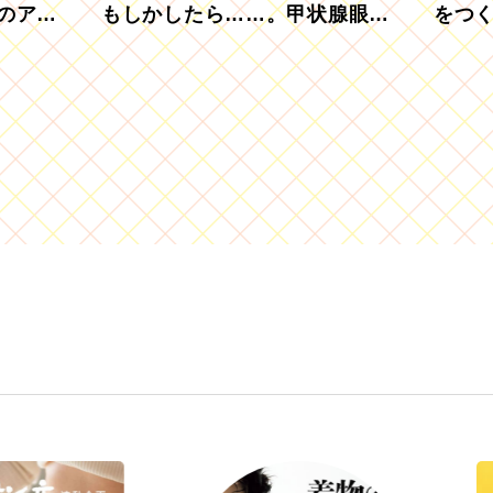
のアグ
もしかしたら……。甲状腺眼症
をつ
を知っていますか？