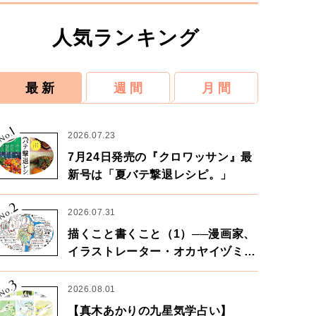
人気ランキング
最 新
週 間
月 間
1
No.
2026.07.23
7月24日発売の『クロワッサン』最
新号は「夏バテ撃退レシピ。」
2
No.
2026.07.31
描くこと書くこと（1）──漫画家、
イラストレーター・オカヤイヅミさ
ん×漫画家・鶴谷香央理さん
3
No.
2026.08.01
【真木あかりの九星気学占い】