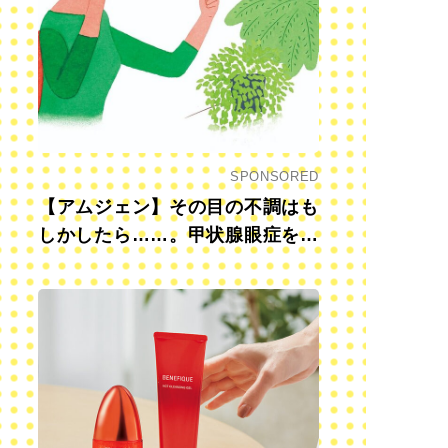
SPONSORED
【アムジェン】その目の不調はも
しかしたら……。甲状腺眼症を知
っていますか？