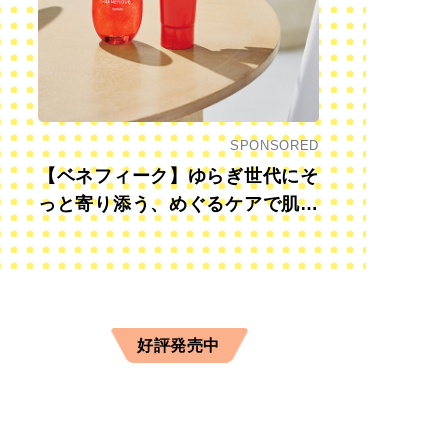
SPONSORED
【ベネフィーク】ゆらぎ世代にそ
っと寄り添う、めぐるケアで肌も
心も前向きに
好評発売中