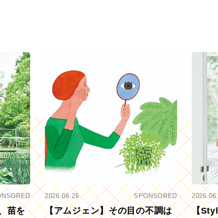
ONSORED
2026.06.26
SPONSORED
2026.06
、苗を
【アムジェン】その目の不調は
【St