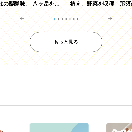
はの醍醐味。 八ヶ岳を望
植え、野菜を収穫。那須
ウ畑でアペロ
リツーリズモを体験
もっと見る