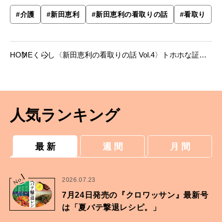
#
介護
#
新田恵利
#
新田恵利の看取りの話
#
看取り
HOME
くらし
〈新田恵利の看取りの話 Vol.4〉トホホな証明
写真——世界一周の夢と「要介護」にならない
ための小さな努力
人気ランキング
最 新
週 間
月 間
1
No.
2026.07.23
7月24日発売の『クロワッサン』最新号
は「夏バテ撃退レシピ。」