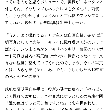
っているのかと思うボリュームで。奥様が「ネックレス
外してね、イヤリングもネックレスもダメなの。前髪
も、もう少し分けましょうね」と年代物のブラシで直し
てくれた。数分後、証明写真は出来上がった。
「うん、よく撮れてる」とご主人は自画自賛。確かに証
明写真としては完璧！ キレイに撮れ過ぎて顔のシミそ
ばかす、シワまでもがクッキリハッキリ。前回のパスポ
ート写真は都内の写真館でデジタル撮影だったので、支
障ない程度に整えていてくれたのでしょう。今回の写真
とは、大きな差（泣）。あ、でも、もしかしたら10年前
の私と今の私の差？
残酷な証明写真を手に市役所の受付に戻ると「やっぱり
よく撮れてますね」。その言葉にホッとしたのも束の間
「髪の色はずっと同じ色ですよね」と念を押された。
え？ え？ え？ 髪の色？ 10年後の髪の色？ そん