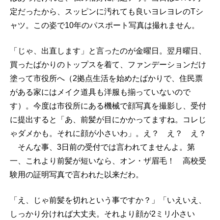
定だったから、スッピンに汚れても良いヨレヨレのTシ
ャツ。この姿で10年のパスポート写真は撮れません。
「じゃ、出直します」と言ったのが金曜日。翌月曜日、
買ったばかりのトップスを着て、ファンデーションだけ
塗って市役所へ（2拠点生活を始めたばかりで、住民票
がある家にはメイク道具も洋服も揃っていないので
す）。今度は市役所にある機械で顔写真を撮影し、受付
に提出すると「あ、前髪が目にかかってますね。コレじ
ゃダメかも。それに顔が小さいわ」。え？ え？ え？
そんな事、3日前の受付では言われてませんよ。第
一、これより前髪が短いなら、オン・ザ眉毛！ 高校受
験用の証明写真で言われた以来だわ。
「え、じゃ前髪を切れという事ですか？」「いえいえ、
しっかり分ければ大丈夫。それより顔が2ミリ小さい