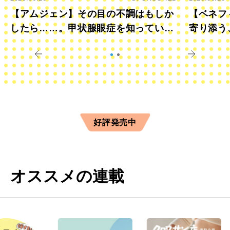
【アムジェン】その目の不調はもしか
【ベネフ
したら……。甲状腺眼症を知っていま
寄り添う
すか？
きに
好評発売中
オススメの連載