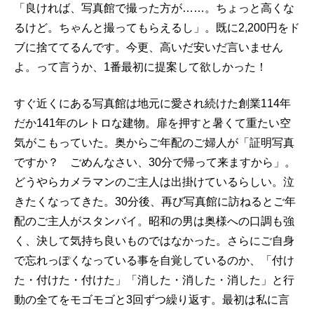
「良ければ、写真館で撮った方が……。ちょっと高くな
るけど。ちゃんと撮ってもらえるし」。既に2,200円をド
ブに捨ててるんです。今更、高いだ安いだ言いません
よ。って言うか、1番最初に提案して欲しかった！
すぐ近くにある写真館は地元に愛され続けた創業114年
だか141年のレトロな建物。扉を押すと暑くて重たい空
気がこもっていた。奥からご年配のご婦人が「証明写真
ですか？ ごめんなさい、30分で帰って来ますから」。
どうやらカメラマンのご主人は出掛けているらしい。泣
きたくなってきた。30分後、再び写真館に訪ねるとご年
配のご主人がスタンバイ。昭和の男は奥様への口調も強
く、決して気持ち良いものではなかった。さらにご自身
で忘れっぽくなっている事を自覚しているのか、「付け
た・付けた・付けた」「消した・消した・消した」と行
動の全てをモゴモゴと3回ずつ繰り返す。最初は私に言