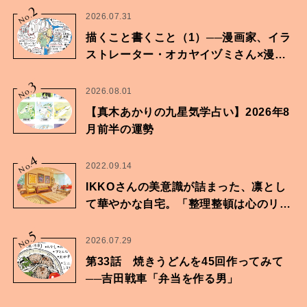
2
No.
2026.07.31
描くこと書くこと（1）──漫画家、イラ
ストレーター・オカヤイヅミさん×漫画
家・鶴谷香央理さん
3
No.
2026.08.01
【真木あかりの九星気学占い】2026年8
月前半の運勢
4
No.
2022.09.14
IKKOさんの美意識が詰まった、凛とし
て華やかな自宅。「整理整頓は心のリズ
ムが乱されないための作業」。
5
No.
2026.07.29
第33話 焼きうどんを45回作ってみて
──吉田戦車「弁当を作る男」