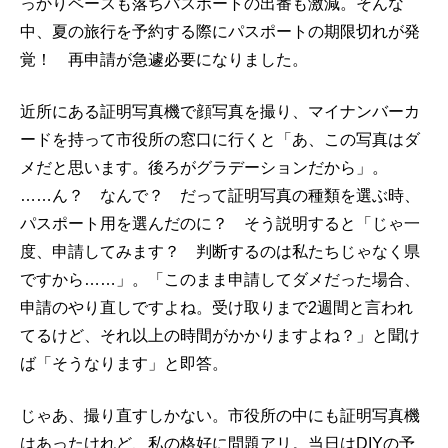
っかりペースも落ちパスポートの出番も激減。そんな
中、夏の旅行を予約する際にパスポートの期限切れが発
覚！ 再申請が急遽必要になりました。
近所にある証明写真機で顔写真を撮り、マイナンバーカ
ードを持って市役所の窓口に行くと「あ、この写真はダ
メだと思います。後ろがグラデーションだから」。
……ん？ なんで？ だって証明写真の種類を選ぶ時、
パスポート用を選んだのに？ そう説明すると「じゃ一
度、申請してみます？ 判断するのは私たちじゃなく県
ですから……」。「このまま申請してダメだった場合、
申請のやり直しですよね。受け取りまで2週間と言われ
てるけど、それ以上の時間がかかりますよね？」と聞け
ば「そうなります」と即答。
じゃあ、撮り直すしかない。市役所の中にも証明写真機
はあったけれど、私の格好に問題アリ。当日はDIYの予