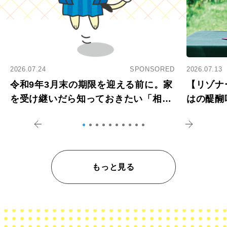
2026.07.24
SPONSORED
2026.07.13
令和9年3月末の期限を迎える前に。家
【リゾナ
を受け継いだら知っておきたい「相続
はの醍醐
登記の義務化」
アペロ
もっと見る