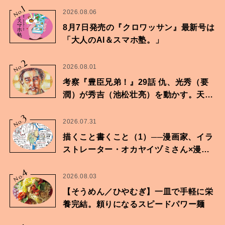
1
No.
2026.08.06
8月7日発売の『クロワッサン』最新号は
「大人のAI＆スマホ塾。」
2
No.
2026.08.01
考察『豊臣兄弟！』29話 仇、光秀（要
潤）が秀吉（池松壮亮）を動かす。天下
に向けた兄弟の分岐点。
3
No.
2026.07.31
描くこと書くこと（1）──漫画家、イラ
ストレーター・オカヤイヅミさん×漫画
家・鶴谷香央理さん
4
No.
2026.08.03
【そうめん／ひやむぎ】一皿で手軽に栄
養完結。頼りになるスピードパワー麺