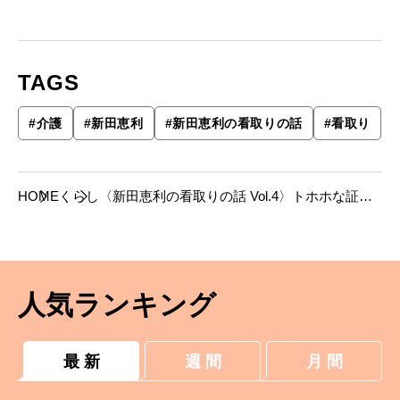
TAGS
#
介護
#
新田恵利
#
新田恵利の看取りの話
#
看取り
HOME
くらし
〈新田恵利の看取りの話 Vol.4〉トホホな証明
写真——世界一周の夢と「要介護」にならない
ための小さな努力
人気ランキング
最 新
週 間
月 間