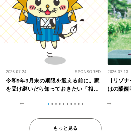
2026.07.24
SPONSORED
2026.07.13
令和9年3月末の期限を迎える前に。家
【リゾナ
を受け継いだら知っておきたい「相続
はの醍醐
登記の義務化」
アペロ
もっと見る