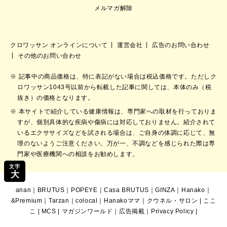
メルマガ解除
クロワッサン オンラインについて
運営会社
広告のお問い合わせ
その他のお問い合わせ
記事中の商品価格は、特に表記がない場合は税込価格です。ただしク
ロワッサン1043号以前から転載した記事に関しては、本体のみ（税
抜き）の価格となります。
本サイトで紹介している健康情報は、専門家への取材を行っておりま
すが、個別具体的な疾病や傷病には対応しておりません。紹介されて
いるエクササイズなどを試される場合は、ご自身の体調に応じて、無
理のないようご注意ください。万が一、不調などを感じられた際は専
門家や医療機関への相談をお勧めします。
文字
大
anan
｜
BRUTUS
｜
POPEYE
｜
Casa BRUTUS
｜
GINZA
｜
Hanako
｜
&Premium
｜
Tarzan
｜
colocal
｜
Hanakoママ
｜
クウネル・サロン
|
ここ
こ
|
MCS
|
マガジンワールド
｜
広告掲載
｜
Privacy Policy
|