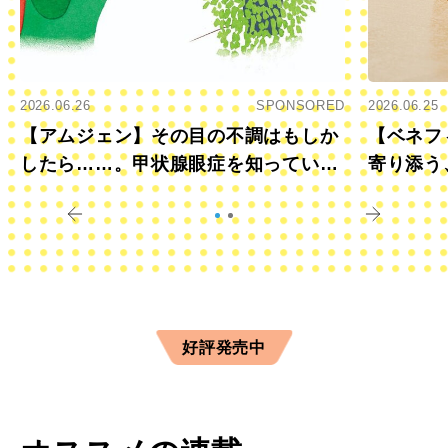
2026.06.26
SPONSORED
2026.06.25
【アムジェン】その目の不調はもしか
【ベネフ
したら……。甲状腺眼症を知っていま
寄り添う
すか？
きに
好評発売中