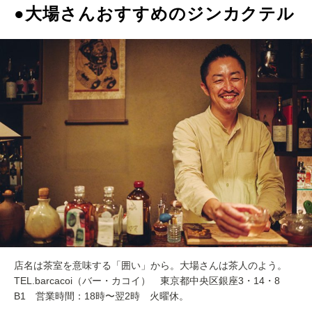
●大場さんおすすめのジンカクテル
店名は茶室を意味する「囲い」から。大場さんは茶人のよう。
TEL.barcacoi（バー・カコイ） 東京都中央区銀座3・14・8
B1 営業時間：18時〜翌2時 火曜休。