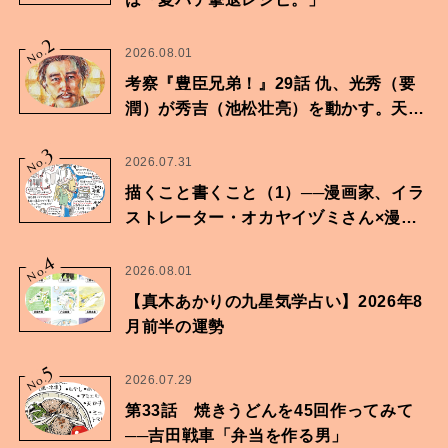
2
No.
2026.08.01
考察『豊臣兄弟！』29話 仇、光秀（要
潤）が秀吉（池松壮亮）を動かす。天下
に向けた兄弟の分岐点。
3
No.
2026.07.31
描くこと書くこと（1）──漫画家、イラ
ストレーター・オカヤイヅミさん×漫画
家・鶴谷香央理さん
4
No.
2026.08.01
【真木あかりの九星気学占い】2026年8
月前半の運勢
5
No.
2026.07.29
第33話 焼きうどんを45回作ってみて
──吉田戦車「弁当を作る男」