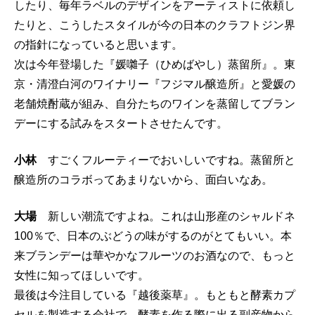
したり、毎年ラベルのデザインをアーティストに依頼し
たりと、こうしたスタイルが今の日本のクラフトジン界
の指針になっていると思います。
次は今年登場した『媛囃子（ひめばやし）蒸留所』。東
京・清澄白河のワイナリー『フジマル醸造所』と愛媛の
老舗焼酎蔵が組み、自分たちのワインを蒸留してブラン
デーにする試みをスタートさせたんです。
小林
すごくフルーティーでおいしいですね。蒸留所と
醸造所のコラボってあまりないから、面白いなあ。
大場
新しい潮流ですよね。これは山形産のシャルドネ
100％で、日本のぶどうの味がするのがとてもいい。本
来ブランデーは華やかなフルーツのお酒なので、もっと
女性に知ってほしいです。
最後は今注目している『越後薬草』。もともと酵素カプ
セルを製造する会社で、酵素を作る際に出る副産物から