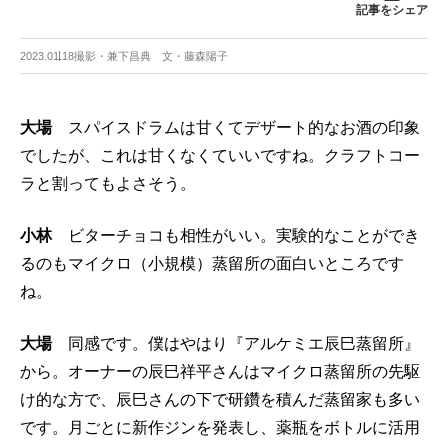
記事をシェア
2023.01.18
撮影・兼下昌典 文・藤森陽子
大場
スパイスドラムは甘くてデザート的なお酒の印象
でしたが、これは甘くなくていいですね。クラフトコー
ラと割ってもよさそう。
小林
ビターチョコも相性がいい。実験的なことができ
るのもマイクロ（小規模）蒸留所の面白いところです
ね。
大場
同感です。僕はやはり『アルケミエ辰巳蒸留所』
から。オーナーの辰巳祥平さんはマイクロ蒸留所の先駆
け的な方で、辰巳さんの下で研鑽を積んだ蒸留家も多い
です。月ごとに新作ジンを発表し、薬瓶をボトルに活用