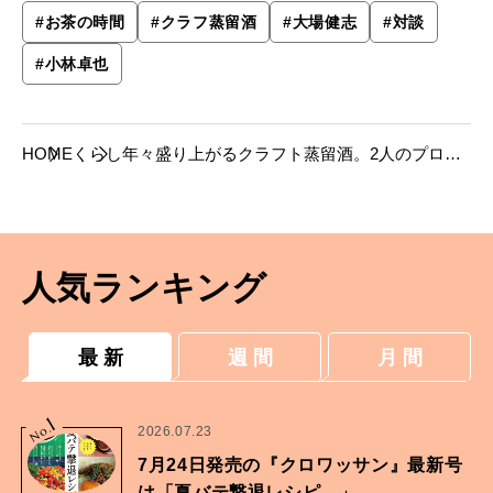
#
お茶の時間
#
クラフ蒸留酒
#
大場健志
#
対談
#
小林卓也
HOME
くらし
年々盛り上がるクラフト蒸留酒。2人のプロが
語る人気の背景。
人気ランキング
最 新
週 間
月 間
1
No.
2026.07.23
7月24日発売の『クロワッサン』最新号
は「夏バテ撃退レシピ。」