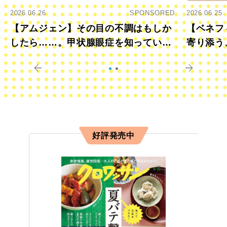
2026.06.26
SPONSORED
2026.06.25
【アムジェン】その目の不調はもしか
【ベネフ
したら……。甲状腺眼症を知っていま
寄り添う
すか？
きに
好評発売中