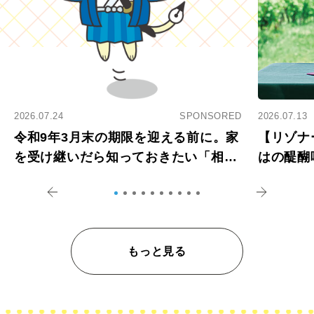
2026.07.24
SPONSORED
2026.07.13
令和9年3月末の期限を迎える前に。家
【リゾナ
を受け継いだら知っておきたい「相続
はの醍醐
登記の義務化」
アペロ
もっと見る