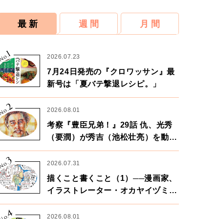
最 新
週 間
月 間
1
No.
2026.07.23
7月24日発売の『クロワッサン』最
新号は「夏バテ撃退レシピ。」
2
No.
2026.08.01
考察『豊臣兄弟！』29話 仇、光秀
（要潤）が秀吉（池松壮亮）を動か
す。天下に向けた兄弟の分岐点。
3
No.
2026.07.31
描くこと書くこと（1）──漫画家、
イラストレーター・オカヤイヅミさ
ん×漫画家・鶴谷香央理さん
4
No.
2026.08.01