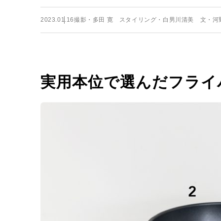
2023.01.16
撮影・多田 寛 スタイリング・白男川清美 文・河
実用本位で選んだフライ