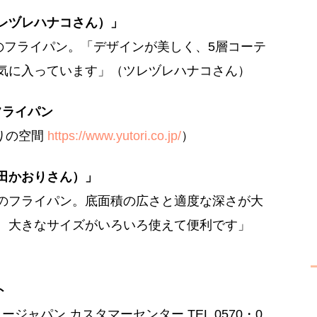
レヅレハナコさん）」
のフライパン。「デザインが美しく、5層コーテ
が気に入っています」（ツレヅレハナコさん）
深型フライパン
とりの空間
https://www.yutori.co.jp/
）
田かおりさん）」
のフライパン。底面積の広さと適度な深さが大
。大きなサイズがいろいろ使えて便利です」
ト
ージャパン カスタマーセンター TEL.0570・0