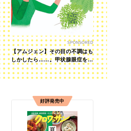
SPONSORED
【アムジェン】その目の不調はも
しかしたら……。甲状腺眼症を知
っていますか？
好評発売中