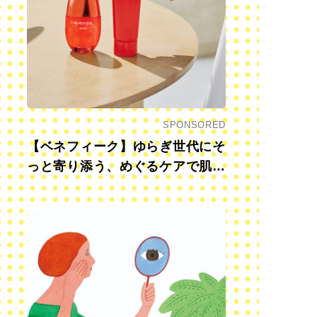
SPONSORED
【ベネフィーク】ゆらぎ世代にそ
っと寄り添う、めぐるケアで肌も
心も前向きに