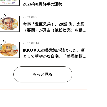
2026年8月前半の運勢
4
No.
2026.08.01
考察『豊臣兄弟！』29話 仇、光秀
（要潤）が秀吉（池松壮亮）を動か
す。天下に向けた兄弟の分岐点。
5
No.
2022.09.14
IKKOさんの美意識が詰まった、凛
として華やかな自宅。「整理整頓は
心のリズムが乱されないための作
業」。
もっと見る