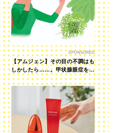
SPONSORED
【アムジェン】その目の不調はも
しかしたら……。甲状腺眼症を知
っていますか？