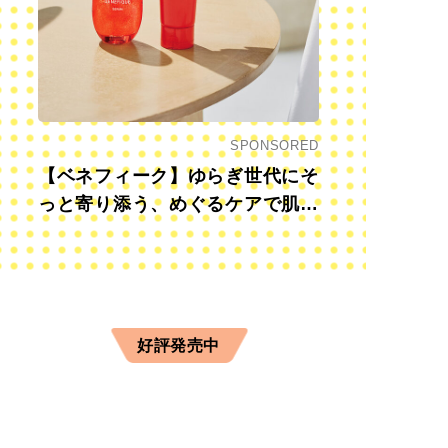
SPONSORED
【ベネフィーク】ゆらぎ世代にそ
っと寄り添う、めぐるケアで肌も
心も前向きに
好評発売中