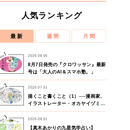
人気ランキング
最 新
週 間
月 間
1
No.
2026.08.06
8月7日発売の『クロワッサン』最新
号は「大人のAI＆スマホ塾。」
2
No.
2026.07.31
描くこと書くこと（1）──漫画家、
イラストレーター・オカヤイヅミさ
ん×漫画家・鶴谷香央理さん
3
No.
2026.08.01
【真木あかりの九星気学占い】