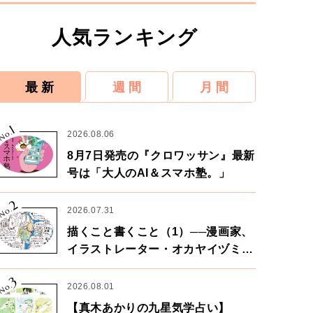
人気ランキング
最 新
週 間
月 間
1
No.
2026.08.06
8月7日発売の『クロワッサン』最新
号は「大人のAI＆スマホ塾。」
2
No.
2026.07.31
描くこと書くこと（1）──漫画家、
イラストレーター・オカヤイヅミさ
ん×漫画家・鶴谷香央理さん
3
No.
2026.08.01
【真木あかりの九星気学占い】