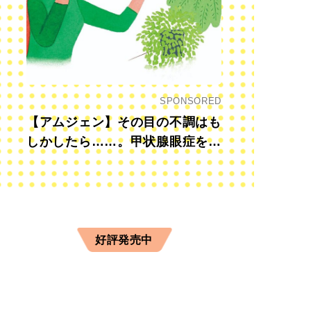
SPONSORED
【アムジェン】その目の不調はも
しかしたら……。甲状腺眼症を知
っていますか？
好評発売中