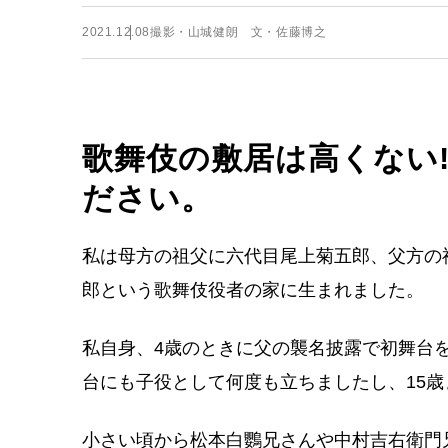
2021.12.08
撮影・山城健朗 文・佐藤博之
歌舞伎の敷居は高くない
ださい。
私は母方の祖父に六代目尾上菊五郎、父方の
郎という歌舞伎役者の家に生まれました。
私自身、4歳のときに父の襲名披露で初舞台
台にも子役として何度も立ちましたし、15
小さい頃から松本白鸚兄さんや中村吉右衛門