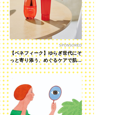
SPONSORED
【ベネフィーク】ゆらぎ世代にそ
っと寄り添う、めぐるケアで肌も
心も前向きに