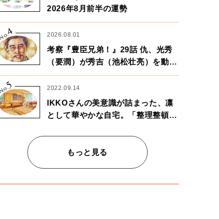
2026年8月前半の運勢
4
No.
2026.08.01
考察『豊臣兄弟！』29話 仇、光秀
（要潤）が秀吉（池松壮亮）を動か
す。天下に向けた兄弟の分岐点。
5
No.
2022.09.14
IKKOさんの美意識が詰まった、凛
として華やかな自宅。「整理整頓は
心のリズムが乱されないための作
業」。
もっと見る