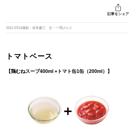
記事をシェア
2021.07.16
撮影・岩本慶三 文・一澤ひらり
トマトベース
【鶏むねスープ400ml +トマト缶1缶（200ml）】