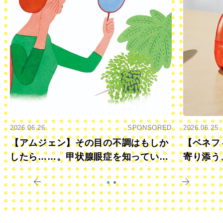
2026.06.26
SPONSORED
2026.06.25
【アムジェン】その目の不調はもしか
【ベネフ
したら……。甲状腺眼症を知っていま
寄り添う
すか？
きに