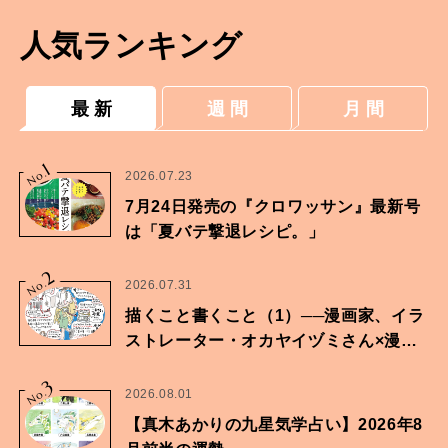
人気ランキング
最 新
週 間
月 間
1
No.
2026.07.23
7月24日発売の『クロワッサン』最新号
は「夏バテ撃退レシピ。」
2
No.
2026.07.31
描くこと書くこと（1）──漫画家、イラ
ストレーター・オカヤイヅミさん×漫画
家・鶴谷香央理さん
3
No.
2026.08.01
【真木あかりの九星気学占い】2026年8