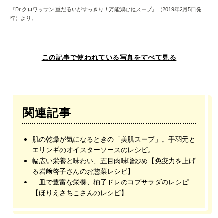
『Dr.クロワッサン 重だるいがすっきり！万能鶏むねスープ』（2019年2月5日発
行）より。
この記事で使われている写真をすべて見る
関連記事
肌の乾燥が気になるときの「美肌スープ」。手羽元と
エリンギのオイスターソースのレシピ。
幅広い栄養と味わい、五目肉味噌炒め【免疫力を上げ
る岩﨑啓子さんのお惣菜レシピ】
一皿で豊富な栄養、柚子ドレのコブサラダのレシピ
【ほりえさちこさんのレシピ】