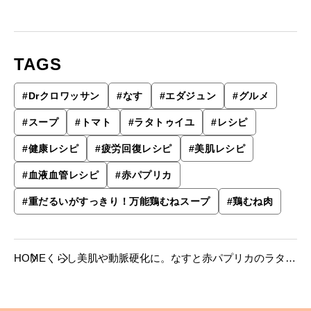
TAGS
#
Drクロワッサン
#
なす
#
エダジュン
#
グルメ
#
スープ
#
トマト
#
ラタトゥイユ
#
レシピ
#
健康レシピ
#
疲労回復レシピ
#
美肌レシピ
#
血液血管レシピ
#
赤パプリカ
#
重だるいがすっきり！万能鶏むねスープ
#
鶏むね肉
HOME
くらし
美肌や動脈硬化に。なすと赤パプリカのラタト
ゥイユスープ【鶏むねスープのアレンジレシ
ピ】