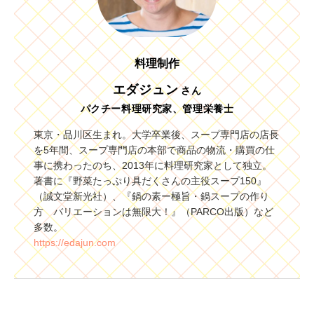
料理制作
エダジュン
さん
パクチー料理研究家、管理栄養士
東京・品川区生まれ。大学卒業後、スープ専門店の店長
を5年間、スープ専門店の本部で商品の物流・購買の仕
事に携わったのち、2013年に料理研究家として独立。
著書に『野菜たっぷり具だくさんの主役スープ150』
（誠文堂新光社）、『鍋の素ー極旨・鍋スープの作り
方 バリエーションは無限大！』（PARCO出版）など
多数。
https://edajun.com