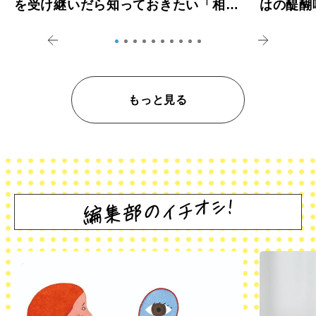
を受け継いだら知っておきたい「相続
はの醍醐
登記の義務化」
アペロ
もっと見る