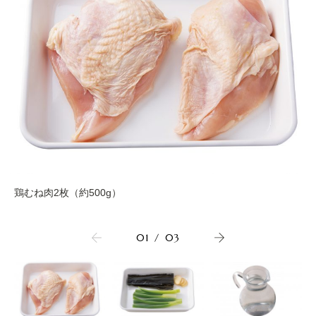
鶏むね肉2枚（約500g）
01
/
03