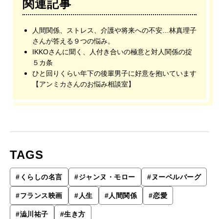
関連記事
人間関係、ストレス、介護や将来への不安…林真理子
さんが答える９つの悩み。
IKKOさんに聞く、人付き合いの極意と対人関係の掟
５カ条
ひと回りくらい年下の後輩男子に好意を抱いています
【アンミカさんのお悩み相談室】
TAGS
#
くらしの名言
#
ジャンヌ・モロー
#
ヌーベルバーグ
#
フランス映画
#
人生
#
人間関係
#
恋愛
#
澁川祐子
#
生き方