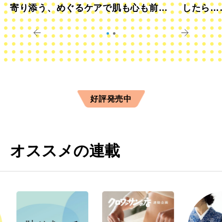
寄り添う、めぐるケアで肌も心も前向
したら…
きに
すか？
好評発売中
オススメの連載