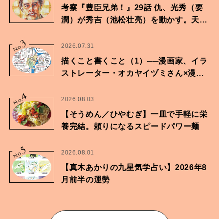
考察『豊臣兄弟！』29話 仇、光秀（要
潤）が秀吉（池松壮亮）を動かす。天下
に向けた兄弟の分岐点。
3
No.
2026.07.31
描くこと書くこと（1）──漫画家、イラ
ストレーター・オカヤイヅミさん×漫画
家・鶴谷香央理さん
4
No.
2026.08.03
【そうめん／ひやむぎ】一皿で手軽に栄
養完結。頼りになるスピードパワー麺
5
No.
2026.08.01
【真木あかりの九星気学占い】2026年8
月前半の運勢