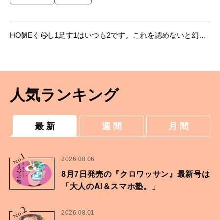
HOME
くらし
1足す1はいつも2です。これを認めないと幻滅
するだけ――ジャンヌ・モロー（女優）
人気ランキング
最 新
週 間
月 間
1
No.
2026.08.06
8月7日発売の『クロワッサン』最新号は
「大人のAI＆スマホ塾。」
2
No.
2026.08.01