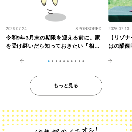
2026.07.24
SPONSORED
2026.07.13
令和9年3月末の期限を迎える前に。家
【リゾナ
を受け継いだら知っておきたい「相続
はの醍醐
登記の義務化」
アペロ
もっと見る