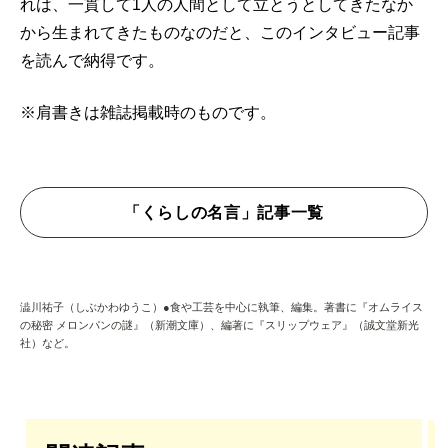
れは、一貫して1人の人間として立とうとしてきたなか
から生まれてきたものなのだと、このインタビュー記事
を読んで納得です。
※肩書きは雑誌掲載時のものです。
「くらしの名言」記事一覧
澁川祐子（しぶかわゆうこ）●食や工芸を中心に執筆、編集。著書に『オムライス
の秘密 メロンパンの謎』（新潮文庫）、編著に『スリップウェア』（誠文堂新光
社）など。