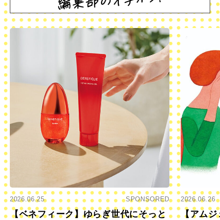
2026.06.25
SPONSORED
2026.06.26
【ベネフィーク】ゆらぎ世代にそっと
【アムジ