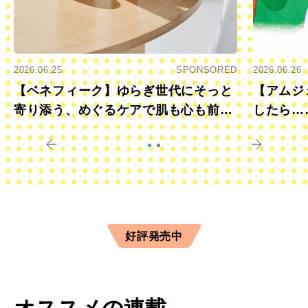
2026.06.25
SPONSORED
2026.06.26
【ベネフィーク】ゆらぎ世代にそっと
【アムジ
寄り添う、めぐるケアで肌も心も前向
したら…
きに
すか？
好評発売中