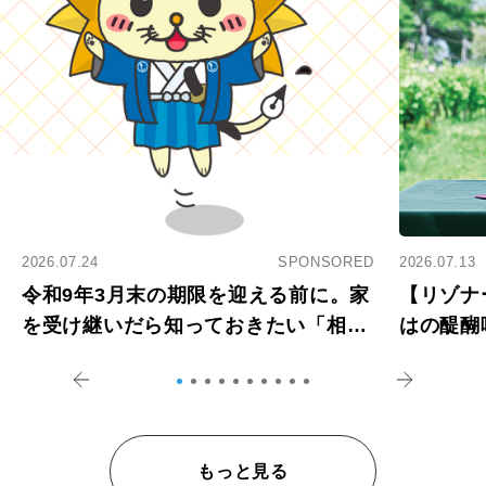
2026.07.24
SPONSORED
2026.07.13
令和9年3月末の期限を迎える前に。家
【リゾナ
を受け継いだら知っておきたい「相続
はの醍醐
登記の義務化」
アペロ
もっと見る