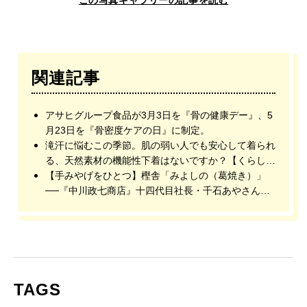
関連記事
アサヒグループ食品が3月3日を『骨の健康デー』、5
月23日を『骨密度ケアの日』に制定。
滝汗に悩むこの季節。肌の弱い人でも安心して着られ
る、天然素材の機能性下着はないですか？【くらしの
お悩み相談室】
【手みやげをひとつ】樫舎「みよしの（葛焼き）」
──『中川政七商店』十四代目社長・千石あやさん推
薦
TAGS