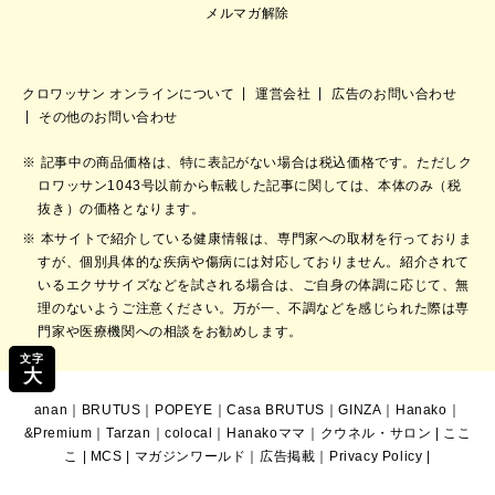
メルマガ解除
クロワッサン オンラインについて
運営会社
広告のお問い合わせ
その他のお問い合わせ
記事中の商品価格は、特に表記がない場合は税込価格です。ただしク
ロワッサン1043号以前から転載した記事に関しては、本体のみ（税
抜き）の価格となります。
本サイトで紹介している健康情報は、専門家への取材を行っておりま
すが、個別具体的な疾病や傷病には対応しておりません。紹介されて
いるエクササイズなどを試される場合は、ご自身の体調に応じて、無
理のないようご注意ください。万が一、不調などを感じられた際は専
門家や医療機関への相談をお勧めします。
文字
大
anan
｜
BRUTUS
｜
POPEYE
｜
Casa BRUTUS
｜
GINZA
｜
Hanako
｜
&Premium
｜
Tarzan
｜
colocal
｜
Hanakoママ
｜
クウネル・サロン
|
ここ
こ
|
MCS
|
マガジンワールド
｜
広告掲載
｜
Privacy Policy
|