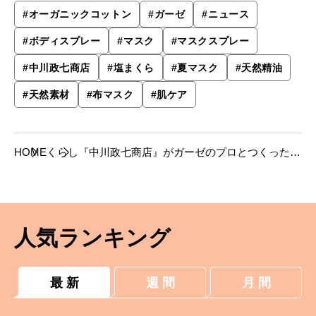
#
オーガニックコットン
#
ガーゼ
#
ニュース
#
ボディスプレー
#
マスク
#
マスクスプレー
#
中川政七商店
#
塩まくら
#
夏マスク
#
天然精油
#
天然素材
#
布マスク
#
肌ケア
HOME
くらし
『中川政七商店』がガーゼのプロとつくった夏
用マスクを発売。
人気ランキング
最 新
週 間
月 間