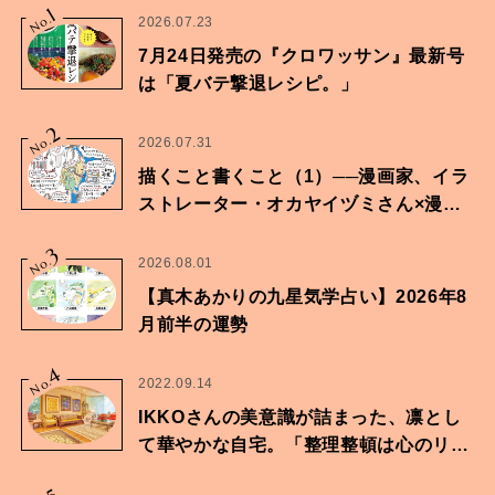
1
No.
2026.07.23
7月24日発売の『クロワッサン』最新号
は「夏バテ撃退レシピ。」
2
No.
2026.07.31
描くこと書くこと（1）──漫画家、イラ
ストレーター・オカヤイヅミさん×漫画
家・鶴谷香央理さん
3
No.
2026.08.01
【真木あかりの九星気学占い】2026年8
月前半の運勢
4
No.
2022.09.14
IKKOさんの美意識が詰まった、凛とし
て華やかな自宅。「整理整頓は心のリズ
ムが乱されないための作業」。