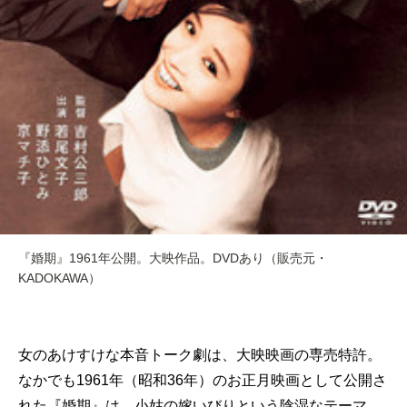
『婚期』1961年公開。大映作品。DVDあり（販売元・
KADOKAWA）
女のあけすけな本音トーク劇は、大映映画の専売特許。
なかでも1961年（昭和36年）のお正月映画として公開さ
れた『婚期』は、小姑の嫁いびりという陰湿なテーマ