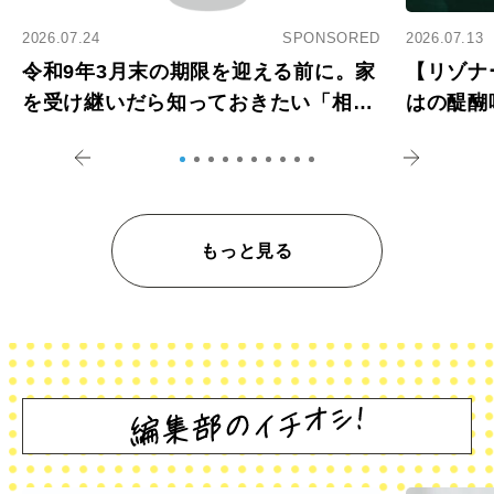
2026.07.24
SPONSORED
2026.07.13
令和9年3月末の期限を迎える前に。家
【リゾナ
を受け継いだら知っておきたい「相続
はの醍醐
登記の義務化」
アペロ
もっと見る