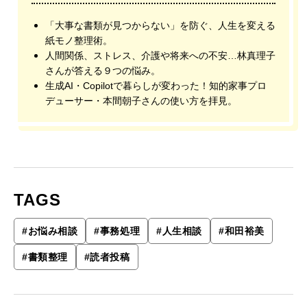
「大事な書類が見つからない」を防ぐ、人生を変える
紙モノ整理術。
人間関係、ストレス、介護や将来への不安…林真理子
さんが答える９つの悩み。
生成AI・Copilotで暮らしが変わった！知的家事プロ
デューサー・本間朝子さんの使い方を拝見。
TAGS
#
お悩み相談
#
事務処理
#
人生相談
#
和田裕美
#
書類整理
#
読者投稿