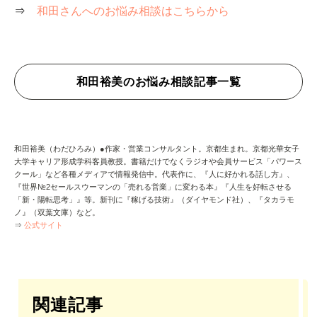
⇒
和田さんへのお悩み相談はこちらから
和田裕美のお悩み相談記事一覧
和田裕美（わだひろみ）●作家・営業コンサルタント。京都生まれ。京都光華女子
大学キャリア形成学科客員教授。書籍だけでなくラジオや会員サービス「パワース
クール」など各種メディアで情報発信中。代表作に、『人に好かれる話し方』、
『世界№2セールスウーマンの「売れる営業」に変わる本』『人生を好転させる
「新・陽転思考」』等。新刊に『稼げる技術』（ダイヤモンド社）、『タカラモ
ノ』（双葉文庫）など。
⇒
公式サイト
関連記事