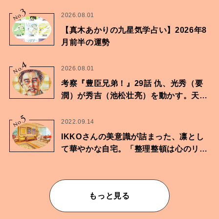
家・鶴谷香央理さん
3
No.
2026.08.01
【真木あかりの九星気学占い】2026年8
月前半の運勢
4
No.
2026.08.01
考察『豊臣兄弟！』29話 仇、光秀（要
潤）が秀吉（池松壮亮）を動かす。天下
に向けた兄弟の分岐点。
5
No.
2022.09.14
IKKOさんの美意識が詰まった、凛とし
て華やかな自宅。「整理整頓は心のリズ
ムが乱されないための作業」。
もっと見る