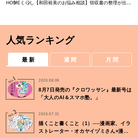
HOME
くらし
【和田裕美のお悩み相談】領収書の整理が出来
ません。
人気ランキング
最 新
週 間
月 間
1
No.
2026.08.06
8月7日発売の『クロワッサン』最新号は
「大人のAI＆スマホ塾。」
2
No.
2026.07.31
描くこと書くこと（1）──漫画家、イラ
ストレーター・オカヤイヅミさん×漫画