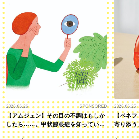
2026.06.26
SPONSORED
2026.06.25
【アムジェン】その目の不調はもしか
【ベネフ
したら……。甲状腺眼症を知っていま
寄り添う
すか？
きに