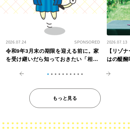
2026.07.24
SPONSORED
2026.07.13
令和9年3月末の期限を迎える前に。家
【リゾナ
を受け継いだら知っておきたい「相続
はの醍醐
登記の義務化」
アペロ
もっと見る