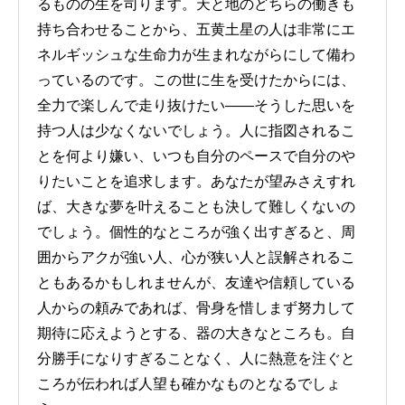
るものの生を司ります。天と地のどちらの働きも
持ち合わせることから、五黄土星の人は非常にエ
ネルギッシュな生命力が生まれながらにして備わ
っているのです。この世に生を受けたからには、
全力で楽しんで走り抜けたい――そうした思いを
持つ人は少なくないでしょう。人に指図されるこ
とを何より嫌い、いつも自分のペースで自分のや
りたいことを追求します。あなたが望みさえすれ
ば、大きな夢を叶えることも決して難しくないの
でしょう。個性的なところが強く出すぎると、周
囲からアクが強い人、心が狭い人と誤解されるこ
ともあるかもしれませんが、友達や信頼している
人からの頼みであれば、骨身を惜しまず努力して
期待に応えようとする、器の大きなところも。自
分勝手になりすぎることなく、人に熱意を注ぐと
ころが伝われば人望も確かなものとなるでしょ