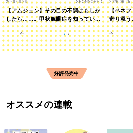
2026.06.26
SPONSORED
2026.06.25
【アムジェン】その目の不調はもしか
【ベネフ
したら……。甲状腺眼症を知っていま
寄り添う
すか？
きに
好評発売中
オススメの連載