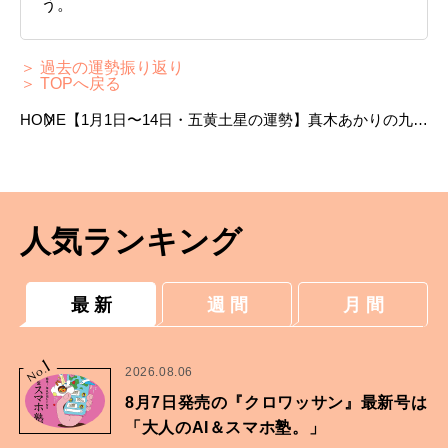
う。
＞ 過去の運勢振り返り
＞ TOPへ戻る
HOME
【1月1日〜14日・五黄土星の運勢】真木あかりの九星
気学占い
人気ランキング
最 新
週 間
月 間
1
No.
2026.08.06
8月7日発売の『クロワッサン』最新号は
「大人のAI＆スマホ塾。」