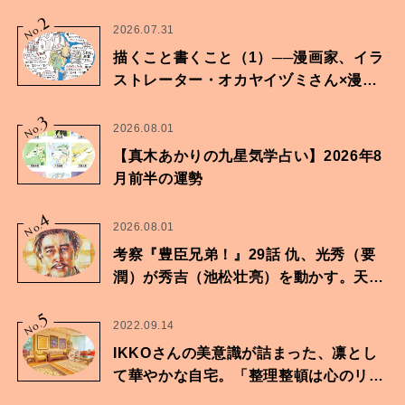
2
No.
2026.07.31
描くこと書くこと（1）──漫画家、イラ
ストレーター・オカヤイヅミさん×漫画
家・鶴谷香央理さん
3
No.
2026.08.01
【真木あかりの九星気学占い】2026年8
月前半の運勢
4
No.
2026.08.01
考察『豊臣兄弟！』29話 仇、光秀（要
潤）が秀吉（池松壮亮）を動かす。天下
に向けた兄弟の分岐点。
5
No.
2022.09.14
IKKOさんの美意識が詰まった、凛とし
て華やかな自宅。「整理整頓は心のリズ
ムが乱されないための作業」。