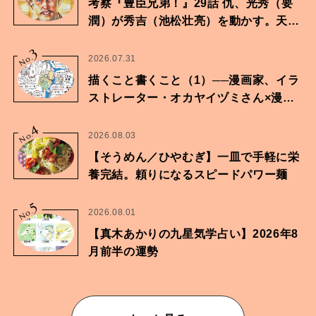
考察『豊臣兄弟！』29話 仇、光秀（要
潤）が秀吉（池松壮亮）を動かす。天下
に向けた兄弟の分岐点。
3
No.
2026.07.31
描くこと書くこと（1）──漫画家、イラ
ストレーター・オカヤイヅミさん×漫画
家・鶴谷香央理さん
4
No.
2026.08.03
【そうめん／ひやむぎ】一皿で手軽に栄
養完結。頼りになるスピードパワー麺
5
No.
2026.08.01
【真木あかりの九星気学占い】2026年8
月前半の運勢