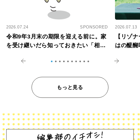
2026.07.24
SPONSORED
2026.07.13
令和9年3月末の期限を迎える前に。家
【リゾナ
を受け継いだら知っておきたい「相続
はの醍醐
登記の義務化」
アペロ
もっと見る