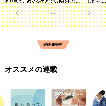
寄り添う、めぐるケアで肌も心も前向
したら…
きに
すか？
好評発売中
オススメの連載