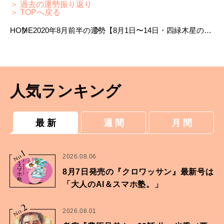
＞ 過去の運勢振り返り
＞ TOPへ戻る
HOME
2020年8月前半の運勢
【8月1日〜14日・四緑木星の運
勢】真木あかりの九星気学占い
人気ランキング
最 新
週 間
月 間
1
No.
2026.08.06
8月7日発売の『クロワッサン』最新号は
「大人のAI＆スマホ塾。」
2
No.
2026.08.01