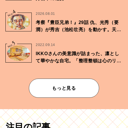
4
No.
2026.08.01
考察『豊臣兄弟！』29話 仇、光秀（要
潤）が秀吉（池松壮亮）を動かす。天下
に向けた兄弟の分岐点。
5
No.
2022.09.14
IKKOさんの美意識が詰まった、凛とし
て華やかな自宅。「整理整頓は心のリズ
ムが乱されないための作業」。
もっと見る
注目の記事