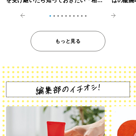
を受け継いだら知っておきたい「相続
はの醍醐
登記の義務化」
アペロ
もっと見る