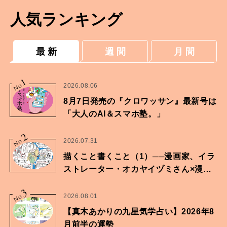
人気ランキング
最 新
週 間
月 間
1
No.
2026.08.06
8月7日発売の『クロワッサン』最新号は
「大人のAI＆スマホ塾。」
2
No.
2026.07.31
描くこと書くこと（1）──漫画家、イラ
ストレーター・オカヤイヅミさん×漫画
家・鶴谷香央理さん
3
No.
2026.08.01
【真木あかりの九星気学占い】2026年8
月前半の運勢