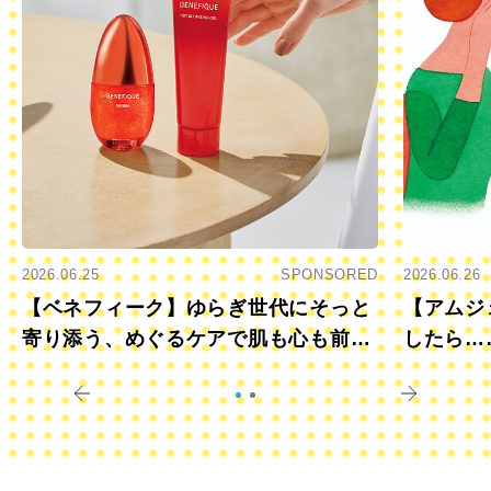
2026.06.25
SPONSORED
2026.06.26
【ベネフィーク】ゆらぎ世代にそっと
【アムジ
寄り添う、めぐるケアで肌も心も前向
したら…
きに
すか？