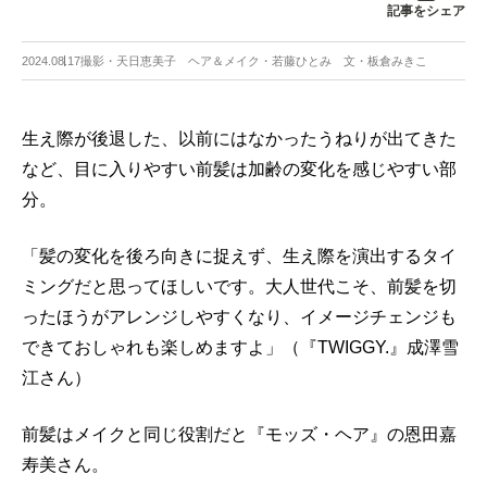
記事をシェア
2024.08.17
撮影・天日恵美子 ヘア＆メイク・若藤ひとみ 文・板倉みきこ
生え際が後退した、以前にはなかったうねりが出てきた
など、目に入りやすい前髪は加齢の変化を感じやすい部
分。
「髪の変化を後ろ向きに捉えず、生え際を演出するタイ
ミングだと思ってほしいです。大人世代こそ、前髪を切
ったほうがアレンジしやすくなり、イメージチェンジも
できておしゃれも楽しめますよ」（『TWIGGY.』成澤雪
江さん）
前髪はメイクと同じ役割だと『モッズ・ヘア』の恩田嘉
寿美さん。