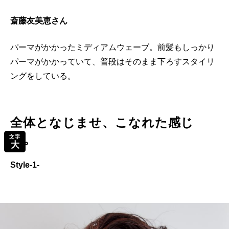
斎藤友美恵さん
パーマがかかったミディアムウェーブ。前髪もしっかり
パーマがかかっていて、普段はそのまま下ろすスタイリ
ングをしている。
全体となじませ、こなれた感じ
に。
文字
大
Style-1-