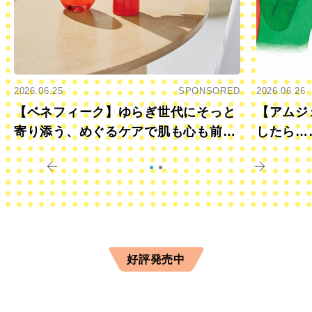
2026.06.25
SPONSORED
2026.06.26
【ベネフィーク】ゆらぎ世代にそっと
【アムジ
寄り添う、めぐるケアで肌も心も前向
したら…
きに
すか？
好評発売中