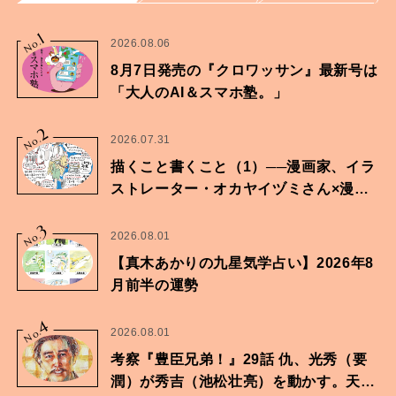
1
No.
2026.08.06
8月7日発売の『クロワッサン』最新号は
「大人のAI＆スマホ塾。」
2
No.
2026.07.31
描くこと書くこと（1）──漫画家、イラ
ストレーター・オカヤイヅミさん×漫画
家・鶴谷香央理さん
3
No.
2026.08.01
【真木あかりの九星気学占い】2026年8
月前半の運勢
4
No.
2026.08.01
考察『豊臣兄弟！』29話 仇、光秀（要
潤）が秀吉（池松壮亮）を動かす。天下