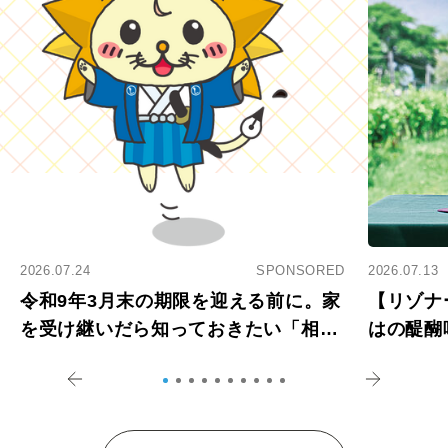
2026.07.24
SPONSORED
2026.07.13
令和9年3月末の期限を迎える前に。家
【リゾナ
を受け継いだら知っておきたい「相続
はの醍醐
登記の義務化」
アペロ