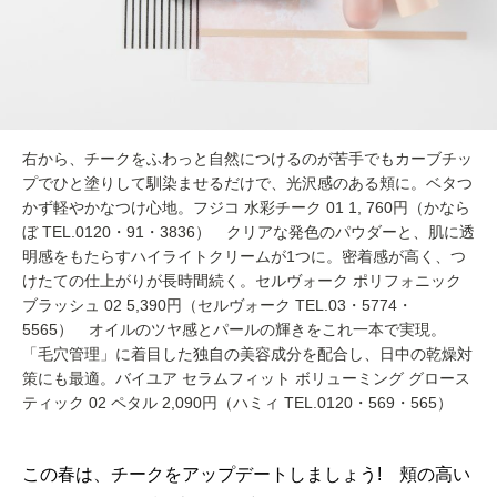
右から、チークをふわっと自然につけるのが苦手でもカーブチッ
プでひと塗りして馴染ませるだけで、光沢感のある頬に。ベタつ
かず軽やかなつけ心地。フジコ 水彩チーク 01 1, 760円（かなら
ぼ TEL.0120・91・3836） クリアな発色のパウダーと、肌に透
明感をもたらすハイライトクリームが1つに。密着感が高く、つ
けたての仕上がりが長時間続く。セルヴォーク ポリフォニック
ブラッシュ 02 5,390円（セルヴォーク TEL.03・5774・
5565） オイルのツヤ感とパールの輝きをこれ一本で実現。
「毛穴管理」に着目した独自の美容成分を配合し、日中の乾燥対
策にも最適。バイユア セラムフィット ボリューミング グロース
ティック 02 ペタル 2,090円（ハミィ TEL.0120・569・565）
この春は、チークをアップデートしましょう! 頬の高い