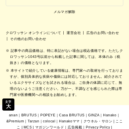
メルマガ解除
クロワッサン オンラインについて
運営会社
広告のお問い合わせ
その他のお問い合わせ
記事中の商品価格は、特に表記がない場合は税込価格です。ただしク
ロワッサン1043号以前から転載した記事に関しては、本体のみ（税
抜き）の価格となります。
本サイトで紹介している健康情報は、専門家への取材を行っておりま
すが、個別具体的な疾病や傷病には対応しておりません。紹介されて
いるエクササイズなどを試される場合は、ご自身の体調に応じて、無
理のないようご注意ください。万が一、不調などを感じられた際は専
門家や医療機関への相談をお勧めします。
文字
大
anan
｜
BRUTUS
｜
POPEYE
｜
Casa BRUTUS
｜
GINZA
｜
Hanako
｜
&Premium
｜
Tarzan
｜
colocal
｜
Hanakoママ
｜
クウネル・サロン
|
ここ
こ
|
MCS
|
マガジンワールド
｜
広告掲載
｜
Privacy Policy
|