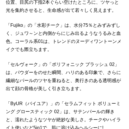
位置、目尻の下指2本ぐらい空けたところに、ツヤっと
光を集約させると、生命感が出て若々しく見えます。
「Fujiko」の「水彩チーク」は、水分75％とみずみずし
く、ジュワ～ンと内側からにじみ出るようなうるみと血
色。コーラル系01は、トレンドのヌーディワントーンメ
イクでも際立ちます。
「セルヴォーク」の「ポリフォニック ブラッシュ 02」
は、パウダーをのせた瞬間、ハリのある印象で、さらに
繊細なパールのツヤを重ねると、奥行きのある透明感が
出て顔の骨格が美しく引き立ちます。
「ByUR（バイユア）」の「セラムフィット ボリューミ
ング グロースティック 02」は、サテンパールの輝き
と、濡れたようなツヤが絶妙な美しさ。チークやハイラ
イト使いなど5in1で、肌に溶け込みヘルシーに!