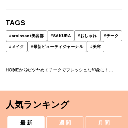
TAGS
#
croissant美容部
#
SAKURA
#
おしゃれ
#
チーク
#
メイク
#
最新ビューティジャーナル
#
美容
HOME
からだ
ツヤめくチークでフレッシュな印象に！
【SAKURAのビューティージャーナル】
人気ランキング
最 新
週 間
月 間