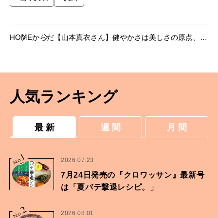
HOME
からだ
【山本真衣さん】健やかさは美しさの原点、ハ
ーブが心身を支えてくれます。
人気ランキング
最 新
週 間
月 間
1
No.
2026.07.23
7月24日発売の『クロワッサン』最新号
は「夏バテ撃退レシピ。」
2
No.
2026.08.01