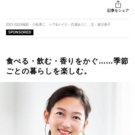
記事をシェア
2021.01.24
撮影・小松勇二 ヘア&メイク・広瀬あつこ 文・越川典子
SPONSORED
食べる・飲む・香りをかぐ……季節
ごとの暮らしを楽しむ。