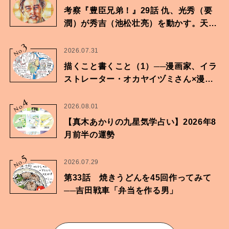
考察『豊臣兄弟！』29話 仇、光秀（要
潤）が秀吉（池松壮亮）を動かす。天下
に向けた兄弟の分岐点。
3
No.
2026.07.31
描くこと書くこと（1）──漫画家、イラ
ストレーター・オカヤイヅミさん×漫画
家・鶴谷香央理さん
4
No.
2026.08.01
【真木あかりの九星気学占い】2026年8
月前半の運勢
5
No.
2026.07.29
第33話 焼きうどんを45回作ってみて
──吉田戦車「弁当を作る男」