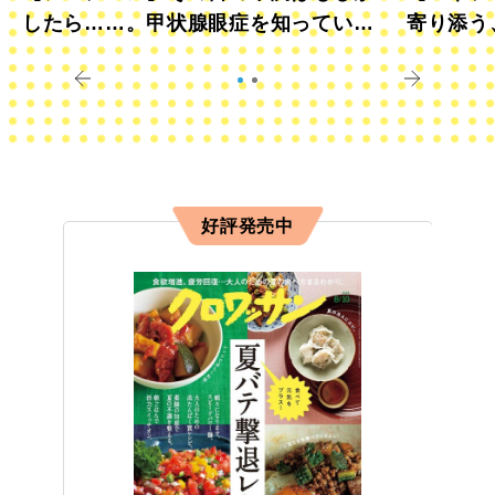
したら……。甲状腺眼症を知っていま
寄り添う
すか？
きに
好評発売中