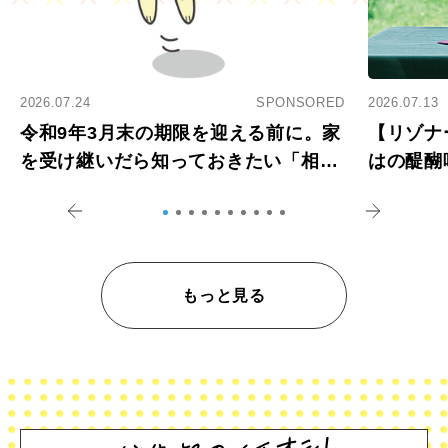
2026.07.24
SPONSORED
2026.07.13
令和9年3月末の期限を迎える前に。家
【リゾナ
を受け継いだら知っておきたい「相続
はの醍醐
登記の義務化」
アペロ
もっと見る