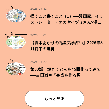
に向けた兄弟の分岐点。
3
No.
2026.07.31
描くこと書くこと（1）──漫画家、イラ
ストレーター・オカヤイヅミさん×漫画
家・鶴谷香央理さん
4
No.
2026.08.01
【真木あかりの九星気学占い】2026年8
月前半の運勢
5
No.
2026.07.29
第33話 焼きうどんを45回作ってみて
──吉田戦車「弁当を作る男」
もっと見る