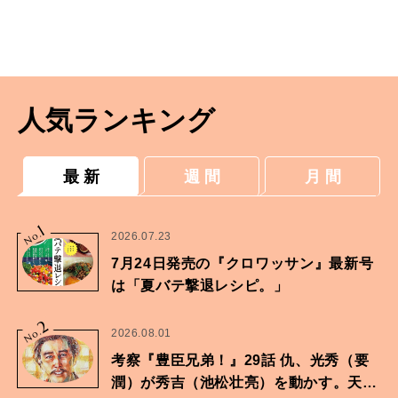
人気ランキング
最 新
週 間
月 間
1
No.
2026.07.23
7月24日発売の『クロワッサン』最新号
は「夏バテ撃退レシピ。」
2
No.
2026.08.01
考察『豊臣兄弟！』29話 仇、光秀（要
潤）が秀吉（池松壮亮）を動かす。天下