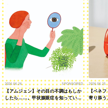
2026.06.26
SPONSORED
2026.06.25
【アムジェン】その目の不調はもしか
【ベネフ
したら……。甲状腺眼症を知っていま
寄り添う
すか？
きに