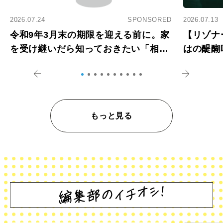
2026.07.24
SPONSORED
2026.07.13
令和9年3月末の期限を迎える前に。家
【リゾナ
を受け継いだら知っておきたい「相続
はの醍醐
登記の義務化」
アペロ
もっと見る