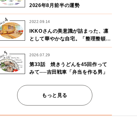
2026年8月前半の運勢
4
No.
2022.09.14
IKKOさんの美意識が詰まった、凛
として華やかな自宅。「整理整頓は
心のリズムが乱されないための作
5
業」。
No.
2026.07.29
第33話 焼きうどんを45回作って
みて──吉田戦車「弁当を作る男」
もっと見る