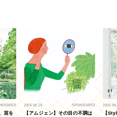
ONSORED
2026.06.26
SPONSORED
2026.06
、苗を
【アムジェン】その目の不調は
【St