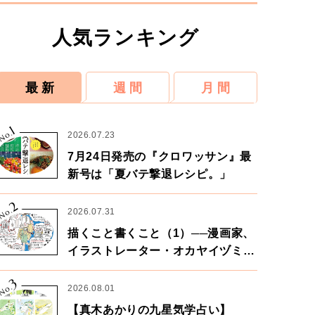
人気ランキング
最 新
週 間
月 間
1
No.
2026.07.23
7月24日発売の『クロワッサン』最
新号は「夏バテ撃退レシピ。」
2
No.
2026.07.31
描くこと書くこと（1）──漫画家、
イラストレーター・オカヤイヅミさ
ん×漫画家・鶴谷香央理さん
3
No.
2026.08.01
【真木あかりの九星気学占い】