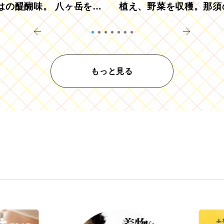
はの醍醐味。 八ヶ岳を望
植え、野菜を収穫。那須
ウ畑でアペロ
リツーリズモを体験
もっと見る