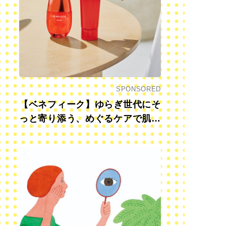
SPONSORED
【ベネフィーク】ゆらぎ世代にそ
っと寄り添う、めぐるケアで肌も
心も前向きに