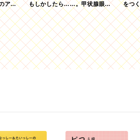
のアグ
もしかしたら……。甲状腺眼症
をつ
を知っていますか？