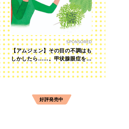
SPONSORED
【アムジェン】その目の不調はも
しかしたら……。甲状腺眼症を知
っていますか？
好評発売中