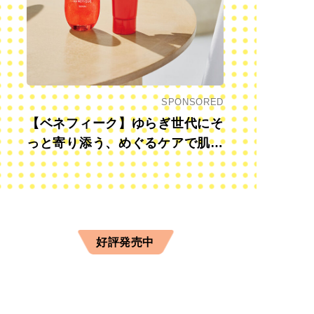
SPONSORED
【ベネフィーク】ゆらぎ世代にそ
っと寄り添う、めぐるケアで肌も
心も前向きに
好評発売中