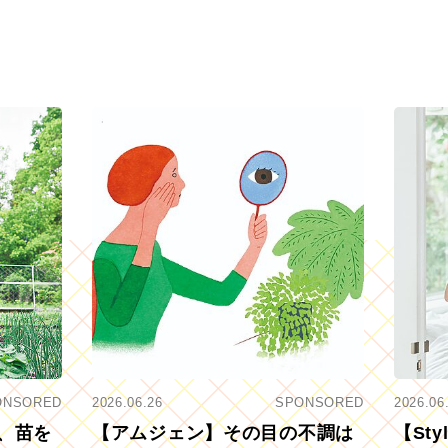
ONSORED
2026.06.26
SPONSORED
2026.06
、苗を
【アムジェン】その目の不調は
【St