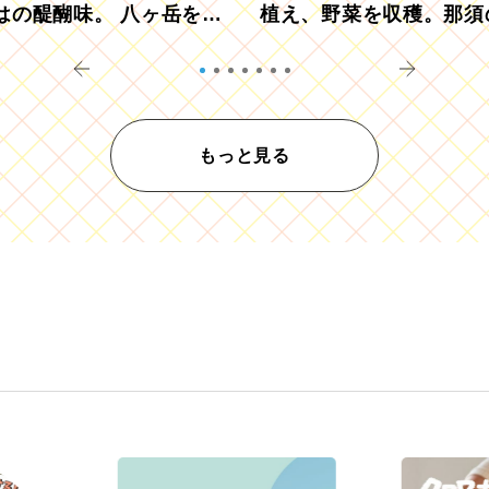
はの醍醐味。 八ヶ岳を望
植え、野菜を収穫。那須
ウ畑でアペロ
リツーリズモを体験
もっと見る