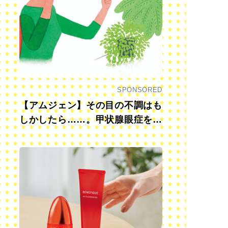
SPONSORED
【アムジェン】その目の不調はも
しかしたら……。甲状腺眼症を知
っていますか？