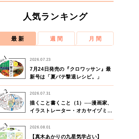
人気ランキング
最 新
週 間
月 間
1
No.
2026.07.23
7月24日発売の『クロワッサン』最
新号は「夏バテ撃退レシピ。」
2
No.
2026.07.31
描くこと書くこと（1）──漫画家、
イラストレーター・オカヤイヅミさ
ん×漫画家・鶴谷香央理さん
3
No.
2026.08.01
【真木あかりの九星気学占い】