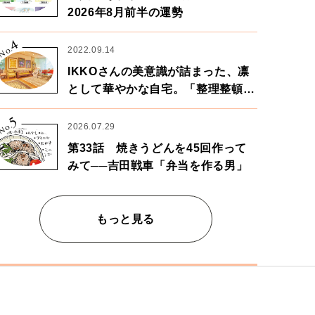
2026年8月前半の運勢
4
No.
2022.09.14
IKKOさんの美意識が詰まった、凛
として華やかな自宅。「整理整頓は
心のリズムが乱されないための作
5
業」。
No.
2026.07.29
第33話 焼きうどんを45回作って
みて──吉田戦車「弁当を作る男」
もっと見る