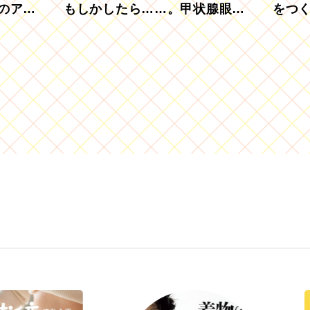
のアグ
もしかしたら……。甲状腺眼症
をつ
を知っていますか？