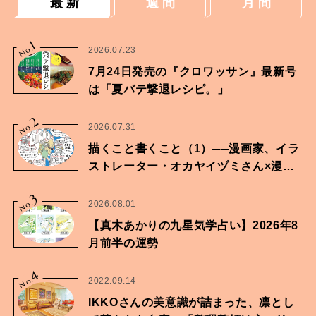
最 新
週 間
月 間
1
No.
2026.07.23
7月24日発売の『クロワッサン』最新号
は「夏バテ撃退レシピ。」
2
No.
2026.07.31
描くこと書くこと（1）──漫画家、イラ
ストレーター・オカヤイヅミさん×漫画
家・鶴谷香央理さん
3
No.
2026.08.01
【真木あかりの九星気学占い】2026年8
月前半の運勢
4
No.
2022.09.14
IKKOさんの美意識が詰まった、凛とし