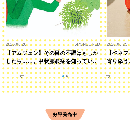
2026.06.26
SPONSORED
2026.06.25
【アムジェン】その目の不調はもしか
【ベネフ
したら……。甲状腺眼症を知っていま
寄り添う
すか？
きに
好評発売中