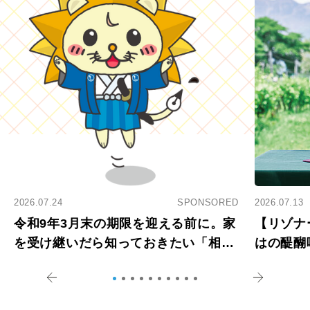
2026.07.24
SPONSORED
2026.07.13
令和9年3月末の期限を迎える前に。家
【リゾナ
を受け継いだら知っておきたい「相続
はの醍醐
登記の義務化」
アペロ