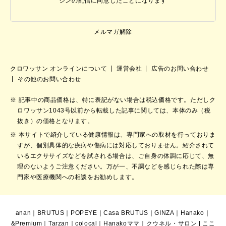
ジンの配信に同意したことになります
メルマガ解除
クロワッサン オンラインについて
運営会社
広告のお問い合わせ
その他のお問い合わせ
記事中の商品価格は、特に表記がない場合は税込価格です。ただしク
ロワッサン1043号以前から転載した記事に関しては、本体のみ（税
抜き）の価格となります。
本サイトで紹介している健康情報は、専門家への取材を行っておりま
すが、個別具体的な疾病や傷病には対応しておりません。紹介されて
いるエクササイズなどを試される場合は、ご自身の体調に応じて、無
理のないようご注意ください。万が一、不調などを感じられた際は専
門家や医療機関への相談をお勧めします。
anan
｜
BRUTUS
｜
POPEYE
｜
Casa BRUTUS
｜
GINZA
｜
Hanako
｜
&Premium
｜
Tarzan
｜
colocal
｜
Hanakoママ
｜
クウネル・サロン
|
ここ