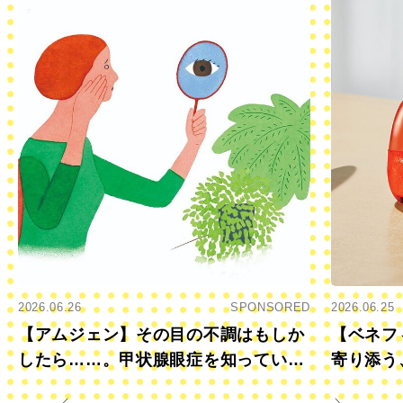
2026.06.26
SPONSORED
2026.06.25
【アムジェン】その目の不調はもしか
【ベネフ
したら……。甲状腺眼症を知っていま
寄り添う
すか？
きに