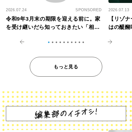
2026.07.24
SPONSORED
2026.07.13
令和9年3月末の期限を迎える前に。家
【リゾナ
を受け継いだら知っておきたい「相続
はの醍醐
登記の義務化」
アペロ
もっと見る