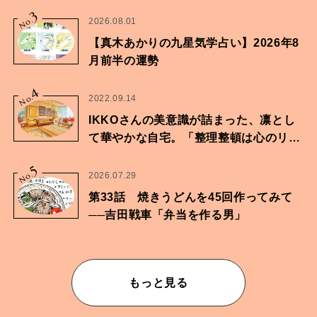
家・鶴谷香央理さん
3
No.
2026.08.01
【真木あかりの九星気学占い】2026年8
月前半の運勢
4
No.
2022.09.14
IKKOさんの美意識が詰まった、凛とし
て華やかな自宅。「整理整頓は心のリズ
ムが乱されないための作業」。
5
No.
2026.07.29
第33話 焼きうどんを45回作ってみて
──吉田戦車「弁当を作る男」
もっと見る