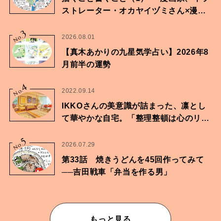
ストレーター・オカヤイヅミさん×漫画
家・鶴谷香央理さん
3
No.
2026.08.01
【真木あかりの九星気学占い】2026年8
月前半の運勢
4
No.
2022.09.14
IKKOさんの美意識が詰まった、凛とし
て華やかな自宅。「整理整頓は心のリズ
ムが乱されないための作業」。
5
No.
2026.07.29
第33話 焼きうどんを45回作ってみて
──吉田戦車「弁当を作る男」
もっと見る