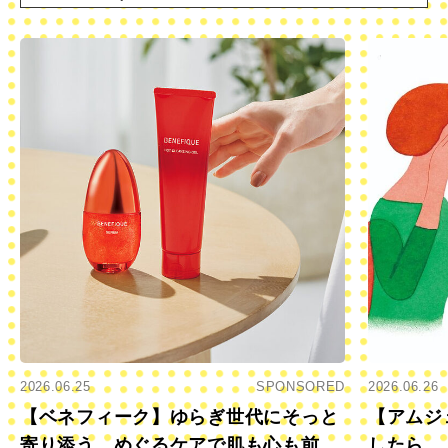
2026.06.25
SPONSORED
2026.06.26
【ベネフィーク】ゆらぎ世代にそっと
【アムジ
寄り添う、めぐるケアで肌も心も前向
したら…