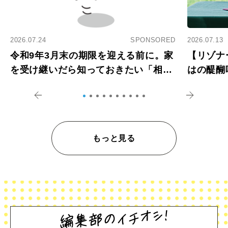
2026.07.24
SPONSORED
2026.07.13
令和9年3月末の期限を迎える前に。家
【リゾナ
を受け継いだら知っておきたい「相続
はの醍醐
登記の義務化」
アペロ
もっと見る