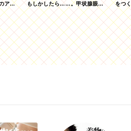
のアグ
もしかしたら……。甲状腺眼症
をつ
を知っていますか？