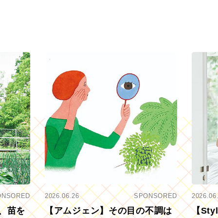
ONSORED
2026.06.26
SPONSORED
2026.06
、苗を
【アムジェン】その目の不調は
【St