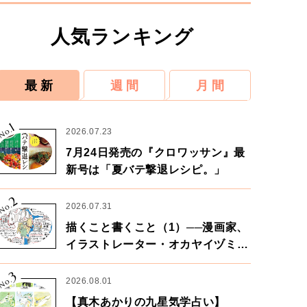
人気ランキング
最 新
週 間
月 間
1
No.
2026.07.23
7月24日発売の『クロワッサン』最
新号は「夏バテ撃退レシピ。」
2
No.
2026.07.31
描くこと書くこと（1）──漫画家、
イラストレーター・オカヤイヅミさ
ん×漫画家・鶴谷香央理さん
3
No.
2026.08.01
【真木あかりの九星気学占い】