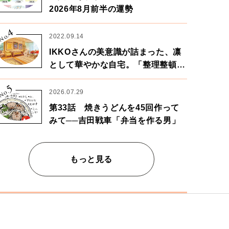
2026年8月前半の運勢
4
No.
2022.09.14
IKKOさんの美意識が詰まった、凛
として華やかな自宅。「整理整頓は
心のリズムが乱されないための作
5
業」。
No.
2026.07.29
第33話 焼きうどんを45回作って
みて──吉田戦車「弁当を作る男」
もっと見る