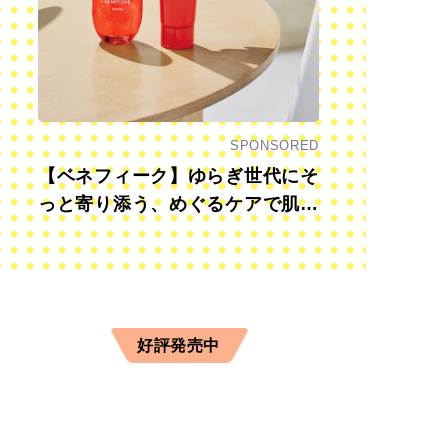
SPONSORED
【ベネフィーク】ゆらぎ世代にそ
っと寄り添う、めぐるケアで肌も
心も前向きに
好評発売中