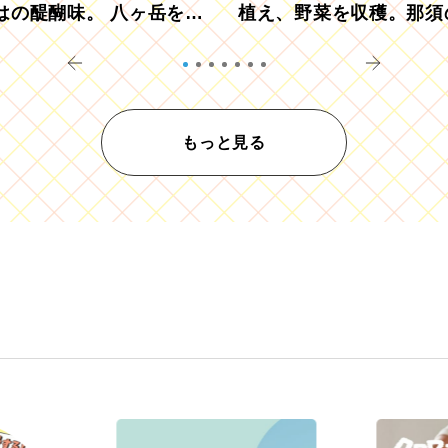
はの醍醐味。 八ヶ岳を望
植え、野菜を収穫。那須
ウ畑でアペロ
リツーリズモを体験
もっと見る