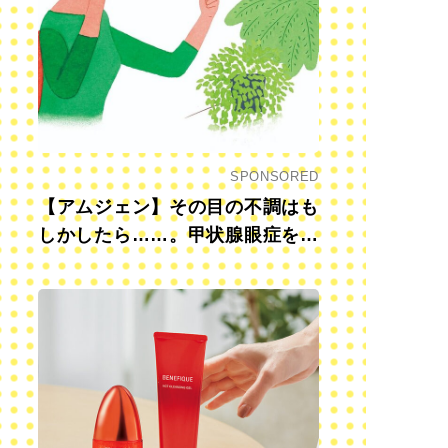
SPONSORED
【アムジェン】その目の不調はも
しかしたら……。甲状腺眼症を知
っていますか？