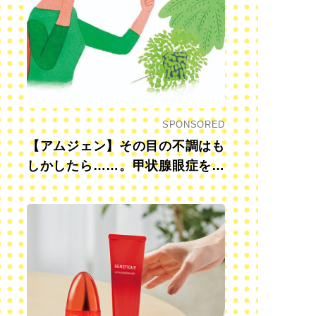
SPONSORED
【アムジェン】その目の不調はも
しかしたら……。甲状腺眼症を知
っていますか？