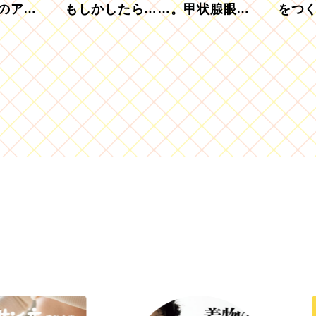
のアグ
もしかしたら……。甲状腺眼症
をつ
を知っていますか？