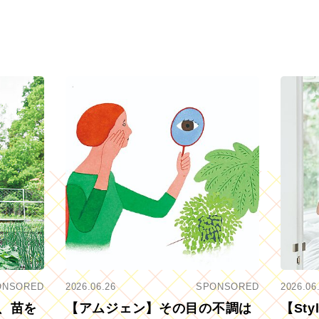
ONSORED
2026.06.26
SPONSORED
2026.06
、苗を
【アムジェン】その目の不調は
【St