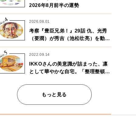
2026年8月前半の運勢
4
No.
2026.08.01
考察『豊臣兄弟！』29話 仇、光秀
（要潤）が秀吉（池松壮亮）を動か
す。天下に向けた兄弟の分岐点。
5
No.
2022.09.14
IKKOさんの美意識が詰まった、凛
として華やかな自宅。「整理整頓は
心のリズムが乱されないための作
業」。
もっと見る