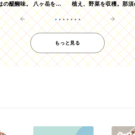
はの醍醐味。 八ヶ岳を望
植え、野菜を収穫。那須
ウ畑でアペロ
リツーリズモを体験
もっと見る