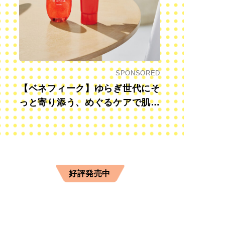
SPONSORED
【ベネフィーク】ゆらぎ世代にそ
っと寄り添う、めぐるケアで肌も
心も前向きに
好評発売中