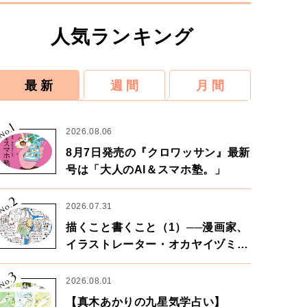
人気ランキング
最 新
週 間
月 間
1
No.
2026.08.06
8月7日発売の『クロワッサン』最新
号は「大人のAI＆スマホ塾。」
2
No.
2026.07.31
描くこと書くこと（1）──漫画家、
イラストレーター・オカヤイヅミさ
ん×漫画家・鶴谷香央理さん
3
No.
2026.08.01
【真木あかりの九星気学占い】