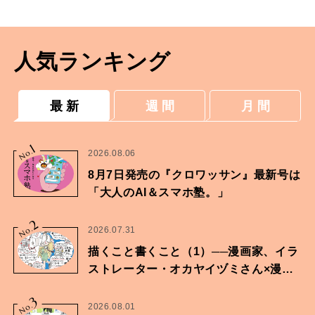
人気ランキング
最 新
週 間
月 間
1
No.
2026.08.06
8月7日発売の『クロワッサン』最新号は
「大人のAI＆スマホ塾。」
2
No.
2026.07.31
描くこと書くこと（1）──漫画家、イラ
ストレーター・オカヤイヅミさん×漫画
家・鶴谷香央理さん
3
No.
2026.08.01