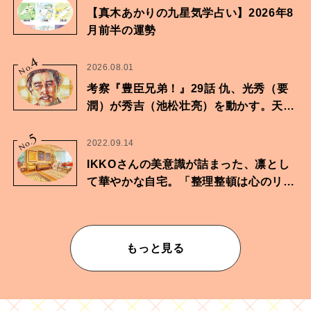
【真木あかりの九星気学占い】2026年8
月前半の運勢
4
No.
2026.08.01
考察『豊臣兄弟！』29話 仇、光秀（要
潤）が秀吉（池松壮亮）を動かす。天下
に向けた兄弟の分岐点。
5
No.
2022.09.14
IKKOさんの美意識が詰まった、凛とし
て華やかな自宅。「整理整頓は心のリズ
ムが乱されないための作業」。
もっと見る