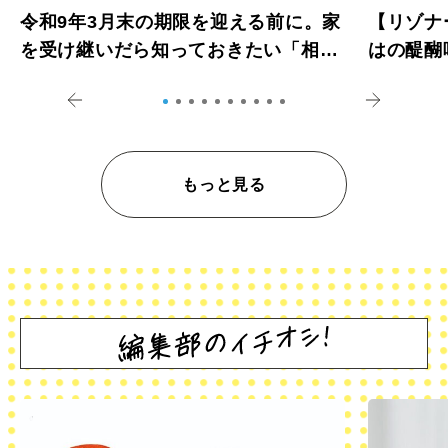
令和9年3月末の期限を迎える前に。家
【リゾナ
を受け継いだら知っておきたい「相続
はの醍醐
登記の義務化」
アペロ
もっと見る