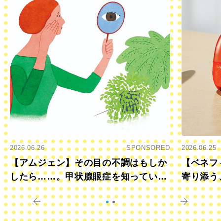
2026.06.26
SPONSORED
2026.06.25
【アムジェン】その目の不調はもしか
【ベネフ
したら……。甲状腺眼症を知っていま
寄り添う
すか？
きに