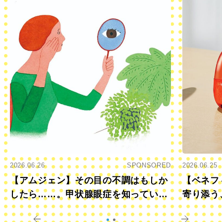
2026.06.26
SPONSORED
2026.06.25
【アムジェン】その目の不調はもしか
【ベネフ
したら……。甲状腺眼症を知っていま
寄り添う
すか？
きに