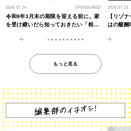
2026.07.24
SPONSORED
2026.07.13
令和9年3月末の期限を迎える前に。家
【リゾナ
を受け継いだら知っておきたい「相続
はの醍醐
登記の義務化」
アペロ
もっと見る