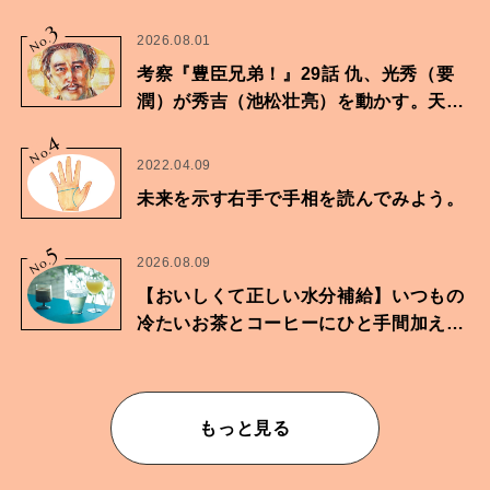
3
No.
2026.08.01
考察『豊臣兄弟！』29話 仇、光秀（要
潤）が秀吉（池松壮亮）を動かす。天下
に向けた兄弟の分岐点。
4
No.
2022.04.09
未来を示す右手で手相を読んでみよう。
5
No.
2026.08.09
【おいしくて正しい水分補給】いつもの
冷たいお茶とコーヒーにひと手間加えて
華やかな一杯に
もっと見る