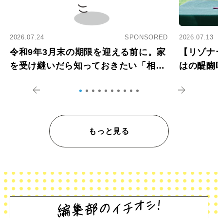
2026.07.24
SPONSORED
2026.07.13
令和9年3月末の期限を迎える前に。家
【リゾナ
を受け継いだら知っておきたい「相続
はの醍醐
登記の義務化」
アペロ
もっと見る