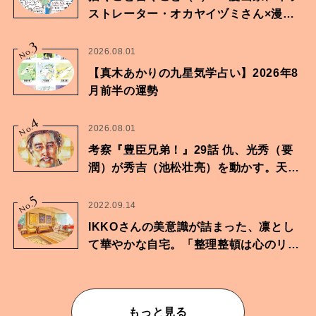
ストレーター・オカヤイヅミさん×漫画
家・鶴谷香央理さん
3
No.
2026.08.01
【真木あかりの九星気学占い】2026年8
月前半の運勢
4
No.
2026.08.01
考察『豊臣兄弟！』29話 仇、光秀（要
潤）が秀吉（池松壮亮）を動かす。天下
に向けた兄弟の分岐点。
5
No.
2022.09.14
IKKOさんの美意識が詰まった、凛とし
て華やかな自宅。「整理整頓は心のリズ
ムが乱されないための作業」。
もっと見る