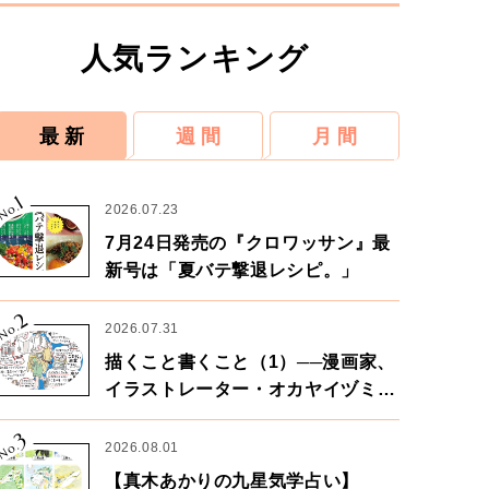
人気ランキング
最 新
週 間
月 間
1
No.
2026.07.23
7月24日発売の『クロワッサン』最
新号は「夏バテ撃退レシピ。」
2
No.
2026.07.31
描くこと書くこと（1）──漫画家、
イラストレーター・オカヤイヅミさ
ん×漫画家・鶴谷香央理さん
3
No.
2026.08.01
【真木あかりの九星気学占い】