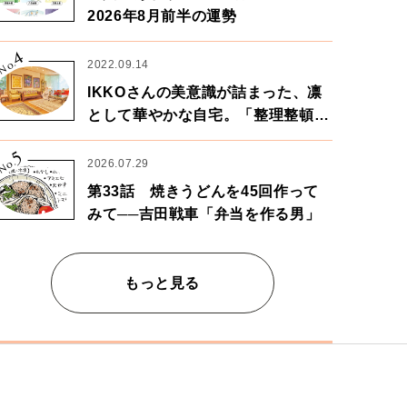
2026年8月前半の運勢
4
No.
2022.09.14
IKKOさんの美意識が詰まった、凛
として華やかな自宅。「整理整頓は
心のリズムが乱されないための作
5
業」。
No.
2026.07.29
第33話 焼きうどんを45回作って
みて──吉田戦車「弁当を作る男」
もっと見る