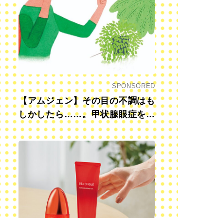
SPONSORED
【アムジェン】その目の不調はも
しかしたら……。甲状腺眼症を知
っていますか？