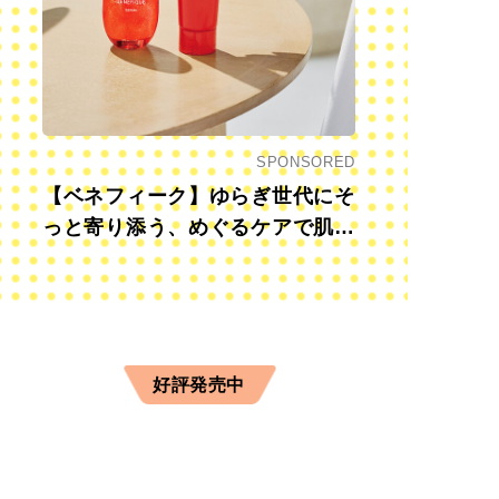
SPONSORED
【ベネフィーク】ゆらぎ世代にそ
っと寄り添う、めぐるケアで肌も
心も前向きに
好評発売中