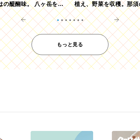
はの醍醐味。 八ヶ岳を望
植え、野菜を収穫。那須
ウ畑でアペロ
リツーリズモを体験
もっと見る