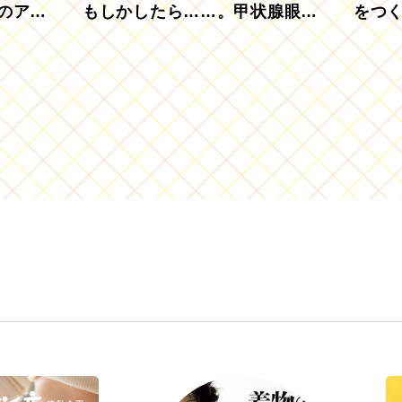
のアグ
もしかしたら……。甲状腺眼症
をつ
を知っていますか？