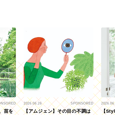
ONSORED
2026.06.26
SPONSORED
2026.06
、苗を
【アムジェン】その目の不調は
【St