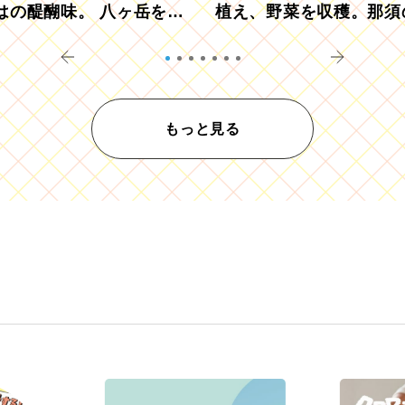
はの醍醐味。 八ヶ岳を望
植え、野菜を収穫。那須
ウ畑でアペロ
リツーリズモを体験
もっと見る