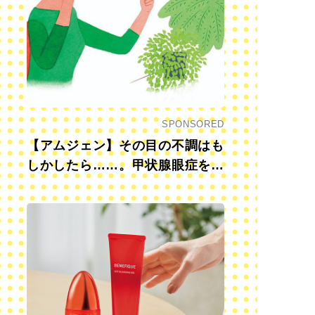
SPONSORED
【アムジェン】その目の不調はも
しかしたら……。甲状腺眼症を知
っていますか？