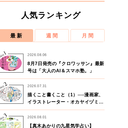
人気ランキング
最 新
週 間
月 間
1
No.
2026.08.06
8月7日発売の『クロワッサン』最新
号は「大人のAI＆スマホ塾。」
2
No.
2026.07.31
描くこと書くこと（1）──漫画家、
イラストレーター・オカヤイヅミさ
ん×漫画家・鶴谷香央理さん
3
No.
2026.08.01
【真木あかりの九星気学占い】