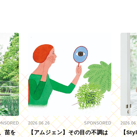
ONSORED
2026.06.26
SPONSORED
2026.06
、苗を
【アムジェン】その目の不調は
【St