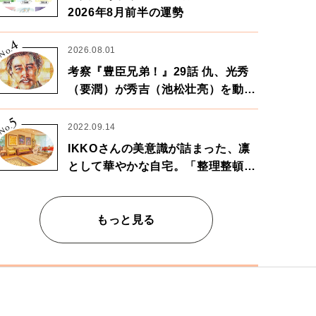
2026年8月前半の運勢
4
No.
2026.08.01
考察『豊臣兄弟！』29話 仇、光秀
（要潤）が秀吉（池松壮亮）を動か
す。天下に向けた兄弟の分岐点。
5
No.
2022.09.14
IKKOさんの美意識が詰まった、凛
として華やかな自宅。「整理整頓は
心のリズムが乱されないための作
業」。
もっと見る