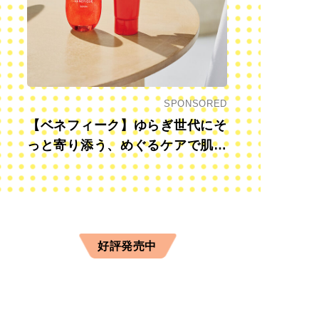
SPONSORED
【ベネフィーク】ゆらぎ世代にそ
っと寄り添う、めぐるケアで肌も
心も前向きに
好評発売中