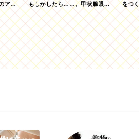
のアグ
もしかしたら……。甲状腺眼症
をつ
を知っていますか？