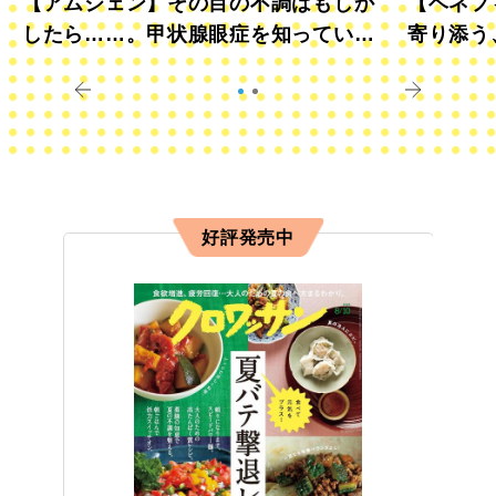
【アムジェン】その目の不調はもしか
【ベネフ
したら……。甲状腺眼症を知っていま
寄り添う
すか？
きに
好評発売中