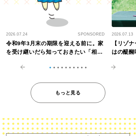
2026.07.24
SPONSORED
2026.07.13
令和9年3月末の期限を迎える前に。家
【リゾナ
を受け継いだら知っておきたい「相続
はの醍醐
登記の義務化」
アペロ
もっと見る