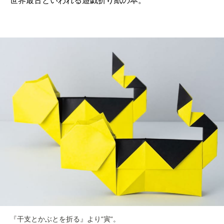
世界最古といわれる遊戯折り紙の本。
『干支とかぶとを折る』より“寅“。