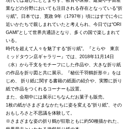
現代では遊びにとどまらず、教育や医療、建築や宇宙産
業などの分野においても注目される存在となっている“折
り紙”。日本では、寛政 9年（1797年）頃にはすでに今に
近いかたちで親しまれていたと考えられ、今日では“ORI
GAMI”として世界共通語となり、多くの国で楽しまれて
いる。
時代を超えて人々を魅了する“折り紙”。『とらや 東京
ミッドタウン店ギャラリー』では、2018年11月14日
（水）から干支をモチーフにした作品や、大きな折り紙
の作品を折り図と共に展示。『秘伝千羽鶴折形※』をは
じめ、 折り紙に関する書籍の紙面の紹介や、実際に折り
紙で作品をつくれるコーナーも設置。
また、会期中には展示にちなんだお菓子も販売。
1枚の紙がさまざまなかたちに姿を変える“折り紙”、その
おもしろさと不思議を体験して。
※さまざまな姿の折り鶴が狂歌ともに約50種描かれた、