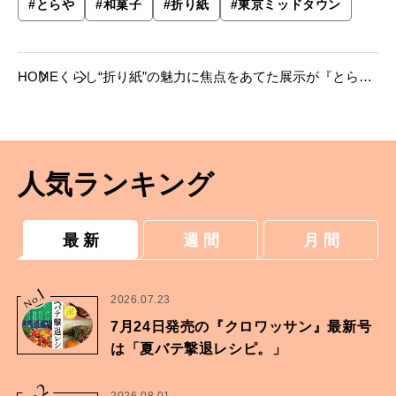
#
とらや
#
和菓子
#
折り紙
#
東京ミッドタウン
HOME
くらし
“折り紙”の魅力に焦点をあてた展示が『とら
や 東京ミッドタウン店ギャラリー』で開催。
人気ランキング
最 新
週 間
月 間
1
No.
2026.07.23
7月24日発売の『クロワッサン』最新号
は「夏バテ撃退レシピ。」
2