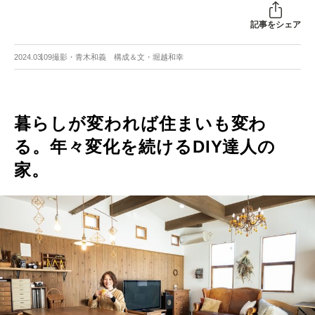
記事をシェア
2024.03.09
撮影・青木和義 構成＆文・堀越和幸
暮らしが変われば住まいも変わ
る。年々変化を続けるDIY達人の
家。