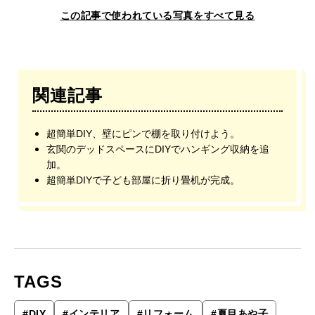
この記事で使われている写真をすべて見る
関連記事
超簡単DIY、壁にピンで棚を取り付けよう。
玄関のデッドスペースにDIYでハンギング収納を追
加。
超簡単DIYで子ども部屋に折り畳机が完成。
TAGS
#
DIY
#
インテリア
#
リフォーム
#
夏目あや子