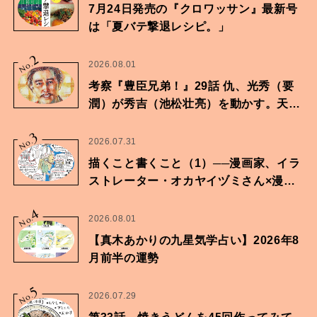
7月24日発売の『クロワッサン』最新号
は「夏バテ撃退レシピ。」
2
No.
2026.08.01
考察『豊臣兄弟！』29話 仇、光秀（要
潤）が秀吉（池松壮亮）を動かす。天下
に向けた兄弟の分岐点。
3
No.
2026.07.31
描くこと書くこと（1）──漫画家、イラ
ストレーター・オカヤイヅミさん×漫画
家・鶴谷香央理さん
4
No.
2026.08.01
【真木あかりの九星気学占い】2026年8
月前半の運勢
5
No.
2026.07.29