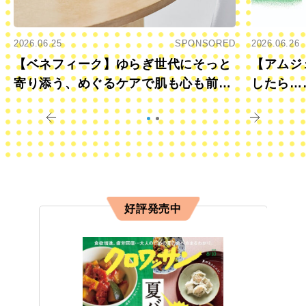
2026.06.25
SPONSORED
2026.06.26
【ベネフィーク】ゆらぎ世代にそっと
【アムジ
寄り添う、めぐるケアで肌も心も前向
したら…
きに
すか？
好評発売中