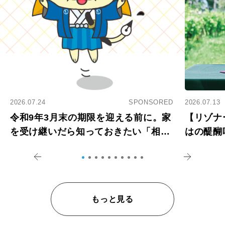
2026.07.24
SPONSORED
2026.07.13
令和9年3月末の期限を迎える前に。家
【リゾナ
を受け継いだら知っておきたい「相続
はの醍醐
登記の義務化」
アペロ
もっと見る