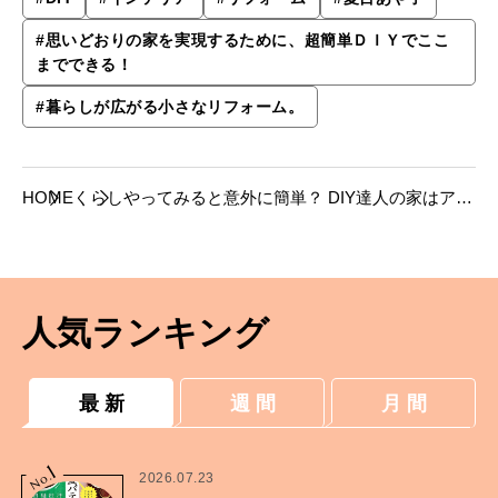
#
思いどおりの家を実現するために、超簡単ＤＩＹでここ
までできる！
#
暮らしが広がる小さなリフォーム。
HOME
くらし
やってみると意外に簡単？ DIY達人の家はアイ
デアがいっぱい。
人気ランキング
最 新
週 間
月 間
1
No.
2026.07.23