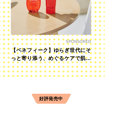
SPONSORED
【ベネフィーク】ゆらぎ世代にそ
っと寄り添う、めぐるケアで肌も
心も前向きに
好評発売中