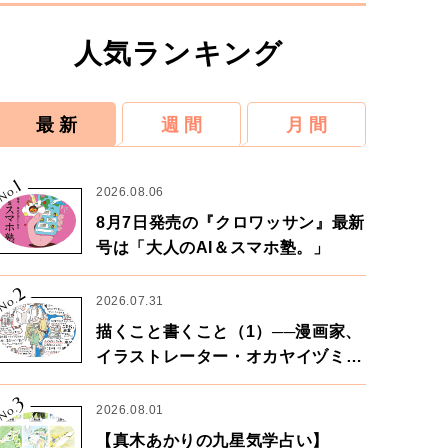
人気ランキング
最 新
週 間
月 間
1
No.
2026.08.06
8月7日発売の『クロワッサン』最新
号は「大人のAI＆スマホ塾。」
2
No.
2026.07.31
描くこと書くこと（1）──漫画家、
イラストレーター・オカヤイヅミさ
ん×漫画家・鶴谷香央理さん
3
No.
2026.08.01
【真木あかりの九星気学占い】