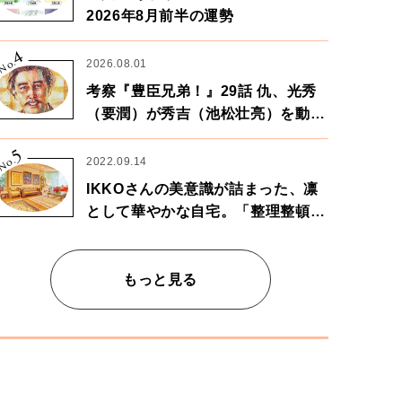
2026年8月前半の運勢
4
No.
2026.08.01
考察『豊臣兄弟！』29話 仇、光秀
（要潤）が秀吉（池松壮亮）を動か
す。天下に向けた兄弟の分岐点。
5
No.
2022.09.14
IKKOさんの美意識が詰まった、凛
として華やかな自宅。「整理整頓は
心のリズムが乱されないための作
業」。
もっと見る