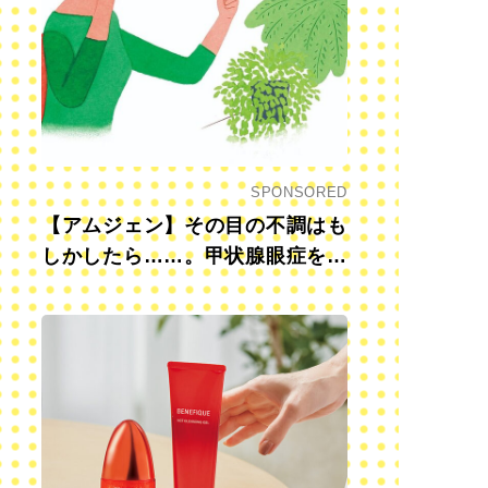
SPONSORED
【アムジェン】その目の不調はも
しかしたら……。甲状腺眼症を知
っていますか？