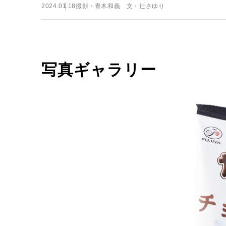
2024.01.18
撮影・青木和義 文・辻さゆり
写真ギャラリー