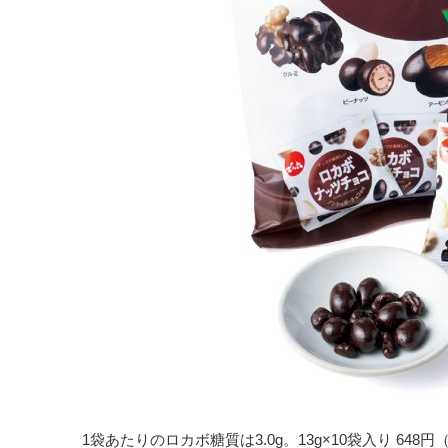
1袋あたりのロカボ糖質は3.0g。13g×10袋入り 648円（で