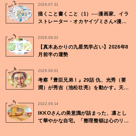
2
No.
2026.07.31
描くこと書くこと（1）──漫画家、イラ
ストレーター・オカヤイヅミさん×漫画
家・鶴谷香央理さん
3
No.
2026.08.01
【真木あかりの九星気学占い】2026年8
月前半の運勢
4
No.
2026.08.01
考察『豊臣兄弟！』29話 仇、光秀（要
潤）が秀吉（池松壮亮）を動かす。天下
に向けた兄弟の分岐点。
5
No.
2022.09.14
IKKOさんの美意識が詰まった、凛とし
て華やかな自宅。「整理整頓は心のリズ
ムが乱されないための作業」。