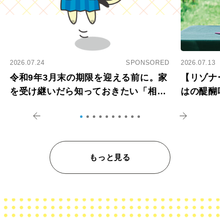
2026.07.24
SPONSORED
2026.07.13
令和9年3月末の期限を迎える前に。家
【リゾナ
を受け継いだら知っておきたい「相続
はの醍醐
登記の義務化」
アペロ
もっと見る