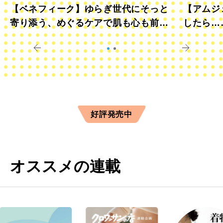
【ベネフィーク】ゆらぎ世代にそっと
【アムジ
寄り添う、めぐるケアで肌も心も前向
したら…
きに
すか？
好評発売中
オススメの連載