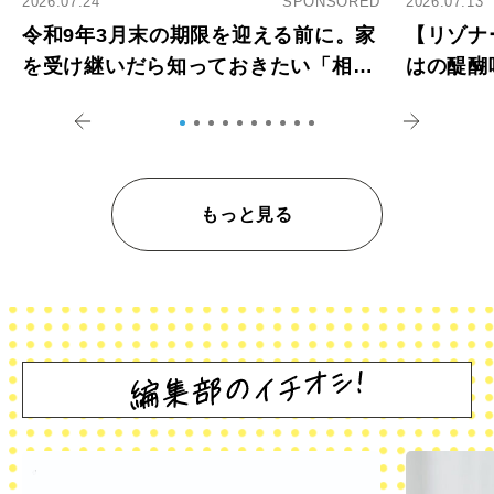
2026.07.24
SPONSORED
2026.07.13
令和9年3月末の期限を迎える前に。家
【リゾナ
を受け継いだら知っておきたい「相続
はの醍醐
登記の義務化」
アペロ
もっと見る