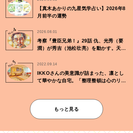
No.
【真木あかりの九星気学占い】2026年8
月前半の運勢
4
No.
2026.08.01
考察『豊臣兄弟！』29話 仇、光秀（要
潤）が秀吉（池松壮亮）を動かす。天下
に向けた兄弟の分岐点。
5
No.
2022.09.14
IKKOさんの美意識が詰まった、凛とし
て華やかな自宅。「整理整頓は心のリズ
ムが乱されないための作業」。
もっと見る