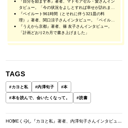
『自分を励ます本』著者、マドモアゼル・愛さんイン
タビュー。「今の状況をよしとすれば幸せが訪れま
す」
『ベイルート961時間（とそれに伴う321皿の料
理）』著者、関口涼子さんインタビュー。「ベイルー
トという街を描いた〝料理本〟です」
『うえから京都』著者、篠 友子さんインタビュー。
「計画どおり2カ月で書き上げました」
TAGS
#
カヨと私
#
内澤旬子
#
本
#
本を読んで、会いたくなって。
#
読書
HOME
くらし
『カヨと私』著者、内澤旬子さんインタビュ
ー。「姿美しく好奇心旺盛、ヤギの魅力は尽き