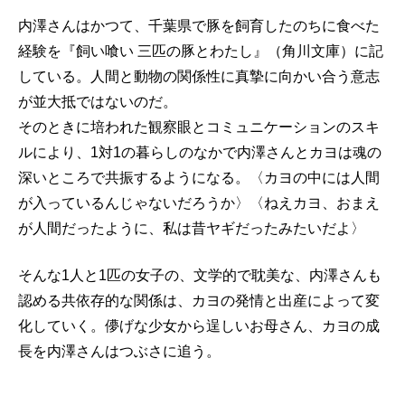
内澤さんはかつて、千葉県で豚を飼育したのちに食べた
経験を『飼い喰い 三匹の豚とわたし』（角川文庫）に記
している。人間と動物の関係性に真摯に向かい合う意志
が並大抵ではないのだ。
そのときに培われた観察眼とコミュニケーションのスキ
ルにより、1対1の暮らしのなかで内澤さんとカヨは魂の
深いところで共振するようになる。〈カヨの中には人間
が入っているんじゃないだろうか〉〈ねえカヨ、おまえ
が人間だったように、私は昔ヤギだったみたいだよ〉
そんな1人と1匹の女子の、文学的で耽美な、内澤さんも
認める共依存的な関係は、カヨの発情と出産によって変
化していく。儚げな少女から逞しいお母さん、カヨの成
長を内澤さんはつぶさに追う。