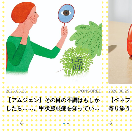
2026.06.26
SPONSORED
2026.06.25
【アムジェン】その目の不調はもしか
【ベネフ
したら……。甲状腺眼症を知っていま
寄り添う
すか？
きに