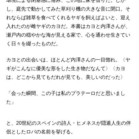
環境による閉塞感に倦み、この地に家を借りた。しか
し、庭先で動かしてみた草刈り機の大きな音に閉口。そ
れならば雑草を食べてくれるヤギを飼えばよいと、迎え
入れたのが雌ヤギのカヨだ。本書はカヨと内澤さんが、
瀬戸内の穏やかな海が見える家で、心を通わせ生きてい
く日々を綴ったものだ。
カヨとの出会いは、ほとんど内澤さんの一目惚れ。〈ヤ
ギがこんなに優美な形をした生き物だなんて〉〈カヨ
は、どこから見てもだれが見ても、美しいのだった〉
「会った瞬間、この子は私のプラテーロだと思いまし
た」
と、20世紀のスペインの詩人・ヒメネスが隠遁人生の伴
侶としたロバの名前を挙げる。