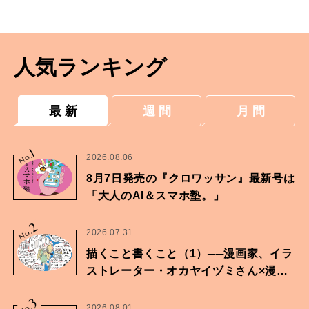
ません」
人気ランキング
最 新
週 間
月 間
1
No.
2026.08.06
8月7日発売の『クロワッサン』最新号は
「大人のAI＆スマホ塾。」
2
No.
2026.07.31
描くこと書くこと（1）──漫画家、イラ
ストレーター・オカヤイヅミさん×漫画
家・鶴谷香央理さん
3
2026.08.01