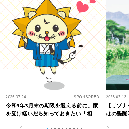
2026.07.24
SPONSORED
2026.07.13
令和9年3月末の期限を迎える前に。家
【リゾナ
を受け継いだら知っておきたい「相続
はの醍醐
登記の義務化」
アペロ