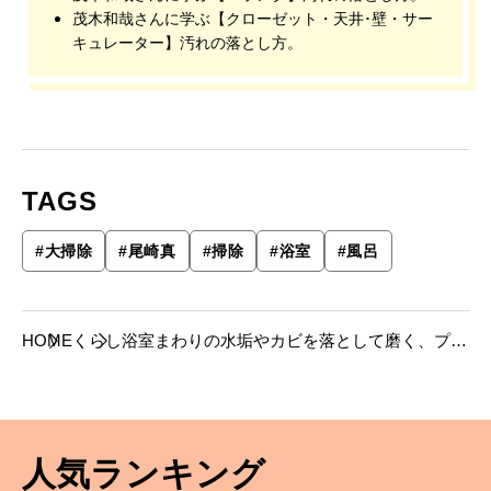
茂木和哉さんに学ぶ【クローゼット・天井･壁・サー
キュレーター】汚れの落とし方。
TAGS
#
大掃除
#
尾崎真
#
掃除
#
浴室
#
風呂
HOME
くらし
浴室まわりの水垢やカビを落として磨く、プロ
の掃除術。
人気ランキング