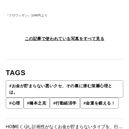
『クロワッサン』1048号より
この記事で使われている写真をすべて見る
TAGS
#
お金が貯まらない悪いクセ、その裏に潜む深層心理と
は。
#
心理
#
橋本之克
#
行動経済学
#
金運を鍛える！
HOME
くらし
計画性がなくお金が貯まらないタイプを、行動