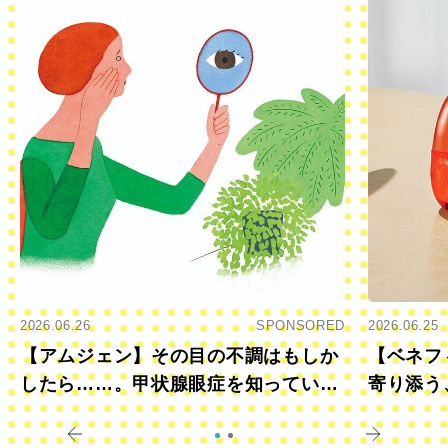
2026.06.26
SPONSORED
2026.06.25
【アムジェン】その目の不調はもしか
【ベネフ
したら……。甲状腺眼症を知っていま
寄り添う
すか？
きに