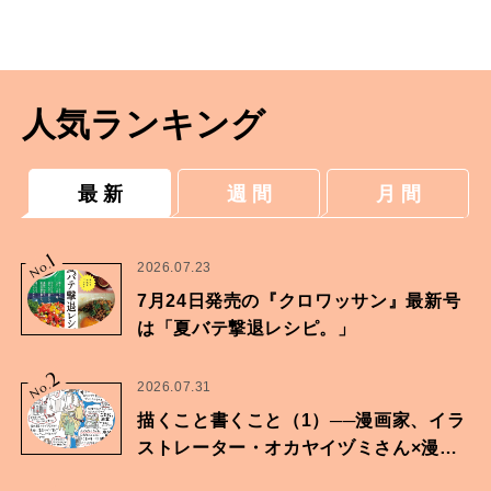
経済学で診断！
人気ランキング
最 新
週 間
月 間
1
No.
2026.07.23
7月24日発売の『クロワッサン』最新号
は「夏バテ撃退レシピ。」
2
No.
2026.07.31
描くこと書くこと（1）──漫画家、イラ
ストレーター・オカヤイヅミさん×漫画
家・鶴谷香央理さん