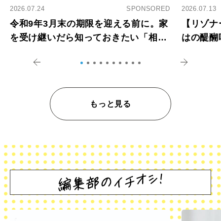
2026.07.24
SPONSORED
2026.07.13
令和9年3月末の期限を迎える前に。家
【リゾナ
を受け継いだら知っておきたい「相続
はの醍醐
登記の義務化」
アペロ
もっと見る