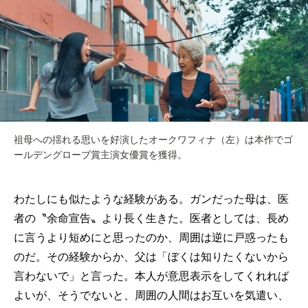
祖母への揺れる思いを好演したオークワフィナ（左）は本作でゴ
ールデングローブ賞主演女優賞を獲得。
わたしにも似たような経験がある。ガンだった母は、医
者の〝余命宣告〟より長く生きた。医者としては、長め
に言うより短めにと思ったのか、周囲は逆に戸惑ったも
のだ。その経験からか、父は「ぼくは知りたくないから
言わないで」と言った。本人が意思表示をしてくれれば
よいが、そうでないと、周囲の人間はお互いを気遣い、