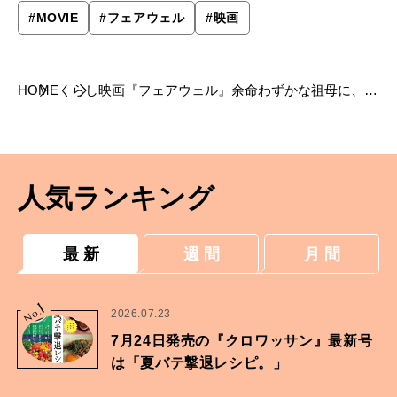
#
MOVIE
#
フェアウェル
#
映画
HOME
くらし
映画『フェアウェル』余命わずかな祖母に、親
族が伝えた思いとは。
人気ランキング
最 新
週 間
月 間
1
No.
2026.07.23
7月24日発売の『クロワッサン』最新号
は「夏バテ撃退レシピ。」