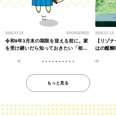
2026.07.24
SPONSORED
2026.07.13
令和9年3月末の期限を迎える前に。家
【リゾナ
を受け継いだら知っておきたい「相続
はの醍醐
登記の義務化」
アペロ
もっと見る