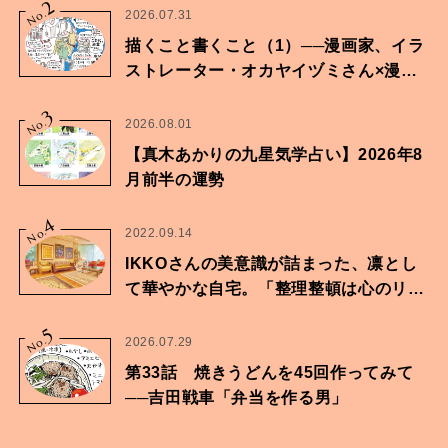
2
No.
2026.07.31
描くこと書くこと（1）──漫画家、イラ
ストレーター・オカヤイヅミさん×漫画
家・鶴谷香央理さん
3
No.
2026.08.01
【真木あかりの九星気学占い】2026年8
月前半の運勢
4
No.
2022.09.14
IKKOさんの美意識が詰まった、凛とし
て華やかな自宅。「整理整頓は心のリズ
ムが乱されないための作業」。
5
No.
2026.07.29
第33話 焼きうどんを45回作ってみて
──吉田戦車「弁当を作る男」