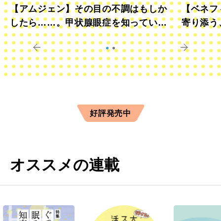
【アムジェン】その目の不調はもしか
【ベネフ
したら……。甲状腺眼症を知っていま
寄り添う
すか？
きに
好評発売中
オススメの連載