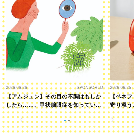
2026.06.26
SPONSORED
2026.06.25
【アムジェン】その目の不調はもしか
【ベネフ
したら……。甲状腺眼症を知っていま
寄り添う
すか？
きに