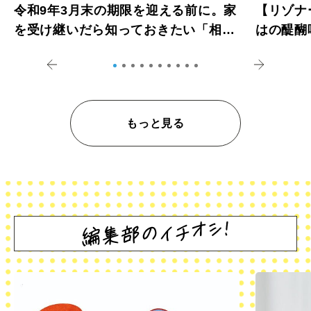
令和9年3月末の期限を迎える前に。家
【リゾナ
を受け継いだら知っておきたい「相続
はの醍醐
登記の義務化」
アペロ
もっと見る