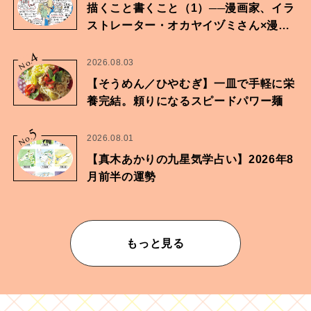
描くこと書くこと（1）──漫画家、イラ
ストレーター・オカヤイヅミさん×漫画
家・鶴谷香央理さん
4
No.
2026.08.03
【そうめん／ひやむぎ】一皿で手軽に栄
養完結。頼りになるスピードパワー麺
5
No.
2026.08.01
【真木あかりの九星気学占い】2026年8
月前半の運勢
もっと見る