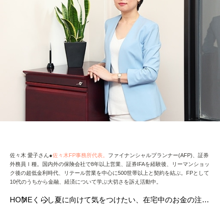
佐々木 愛子さん●
佐々木FP事務所代表。
ファイナンシャルプランナー(AFP)、証券
外務員Ⅰ種。国内外の保険会社で8年以上営業、証券IFAを経験後、リーマンショッ
ク後の超低金利時代、リテール営業を中心に500世帯以上と契約を結ぶ。FPとして
10代のうちから金融、経済について学ぶ大切さを訴え活動中。
HOME
くらし
夏に向けて気をつけたい、在宅中のお金の注意
点をプロが解説。