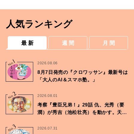
人気ランキング
最 新
週 間
月 間
1
No.
2026.08.06
8月7日発売の『クロワッサン』最新号は
「大人のAI＆スマホ塾。」
2
No.
2026.08.01
考察『豊臣兄弟！』29話 仇、光秀（要
潤）が秀吉（池松壮亮）を動かす。天下
に向けた兄弟の分岐点。
3
No.
2026.07.31