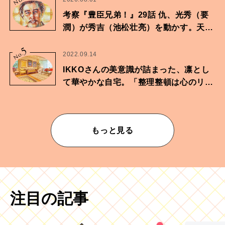
No.
考察『豊臣兄弟！』29話 仇、光秀（要
潤）が秀吉（池松壮亮）を動かす。天下
に向けた兄弟の分岐点。
5
No.
2022.09.14
IKKOさんの美意識が詰まった、凛とし
て華やかな自宅。「整理整頓は心のリズ
ムが乱されないための作業」。
もっと見る
注目の記事