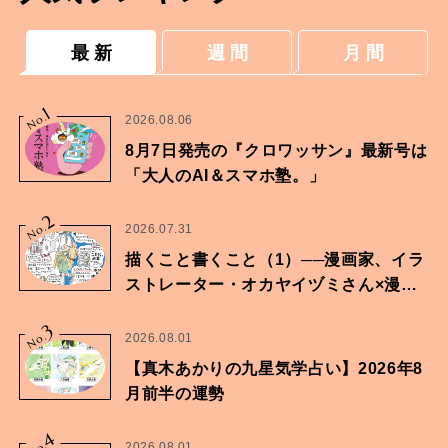
最 新
週 間
月 間
1
No.
2026.08.06
8月7日発売の『クロワッサン』最新号は
「大人のAI＆スマホ塾。」
2
No.
2026.07.31
描くこと書くこと（1）──漫画家、イラ
ストレーター・オカヤイヅミさん×漫画
家・鶴谷香央理さん
3
No.
2026.08.01
【真木あかりの九星気学占い】2026年8
月前半の運勢
4
2026.08.01