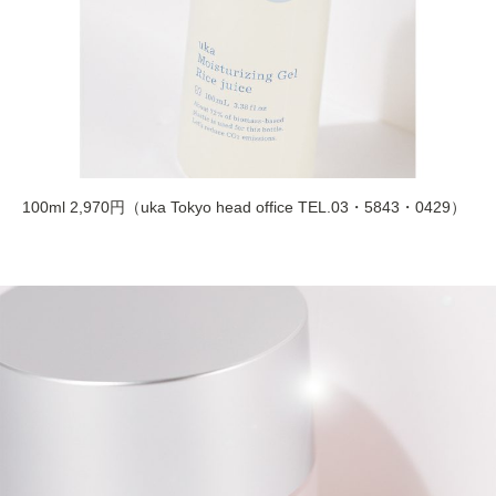
100ml 2,970円（uka Tokyo head office TEL.03・5843・0429）