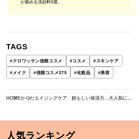
が薦める洗顔料9選。
TAGS
#
クロワッサン信頼コスメ
#
コスメ
#
スキンケア
#
メイク
#
信頼コスメ275
#
化粧品
#
美容
HOME
からだ
エイジングケア、頼もしい保湿力…大人肌に届
く化粧水＆オールインワン、美容のプロが薦め
るのはこれ！
人気ランキング