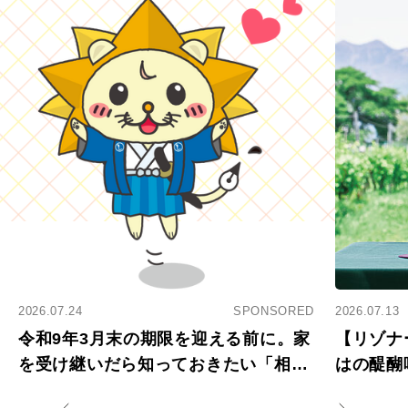
2026.07.24
SPONSORED
2026.07.13
令和9年3月末の期限を迎える前に。家
【リゾナ
を受け継いだら知っておきたい「相続
はの醍醐
登記の義務化」
アペロ