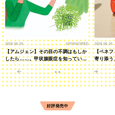
2026.06.26
SPONSORED
2026.06.25
【アムジェン】その目の不調はもしか
【ベネフ
したら……。甲状腺眼症を知っていま
寄り添う
すか？
きに
好評発売中