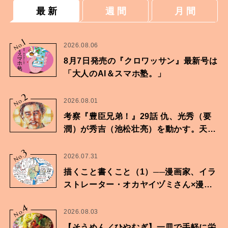
最 新
週 間
月 間
1
No.
2026.08.06
8月7日発売の『クロワッサン』最新号は
「大人のAI＆スマホ塾。」
2
No.
2026.08.01
考察『豊臣兄弟！』29話 仇、光秀（要
潤）が秀吉（池松壮亮）を動かす。天下
に向けた兄弟の分岐点。
3
No.
2026.07.31
描くこと書くこと（1）──漫画家、イラ
ストレーター・オカヤイヅミさん×漫画
家・鶴谷香央理さん
4
No.
2026.08.03
【そうめん／ひやむぎ】一皿で手軽に栄