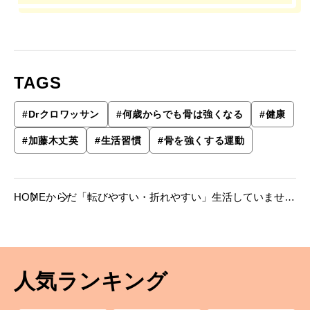
TAGS
#
Drクロワッサン
#
何歳からでも骨は強くなる
#
健康
#
加藤木丈英
#
生活習慣
#
骨を強くする運動
HOME
からだ
「転びやすい・折れやすい」生活していません
か?
人気ランキング