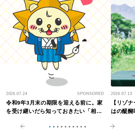
2026.07.24
SPONSORED
2026.07.13
令和9年3月末の期限を迎える前に。家
【リゾナ
を受け継いだら知っておきたい「相続
はの醍醐
登記の義務化」
アペロ