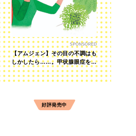
SPONSORED
【アムジェン】その目の不調はも
しかしたら……。甲状腺眼症を知
っていますか？
好評発売中