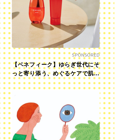
SPONSORED
【ベネフィーク】ゆらぎ世代にそ
っと寄り添う、めぐるケアで肌も
心も前向きに