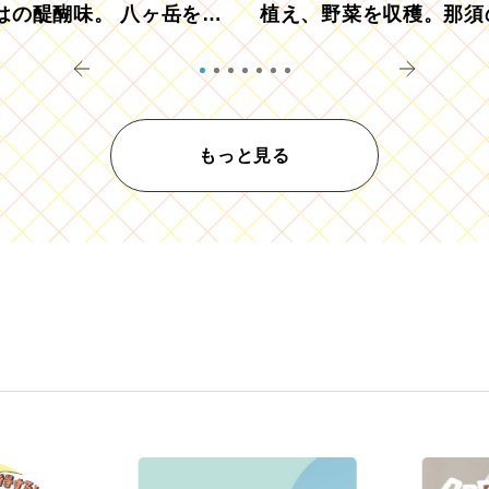
はの醍醐味。 八ヶ岳を望
植え、野菜を収穫。那須
ウ畑でアペロ
リツーリズモを体験
もっと見る