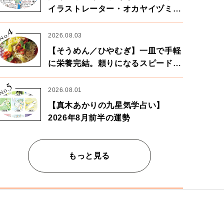
イラストレーター・オカヤイヅミさ
ん×漫画家・鶴谷香央理さん
4
No.
2026.08.03
【そうめん／ひやむぎ】一皿で手軽
に栄養完結。頼りになるスピードパ
ワー麺
5
No.
2026.08.01
【真木あかりの九星気学占い】
2026年8月前半の運勢
もっと見る