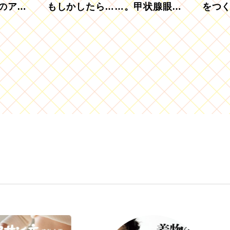
のアグ
もしかしたら……。甲状腺眼症
をつ
を知っていますか？