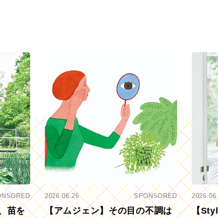
ONSORED
2026.06.26
SPONSORED
2026.06
、苗を
【アムジェン】その目の不調は
【St