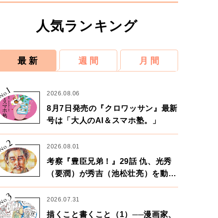
人気ランキング
最 新
週 間
月 間
1
No.
2026.08.06
8月7日発売の『クロワッサン』最新
号は「大人のAI＆スマホ塾。」
2
No.
2026.08.01
考察『豊臣兄弟！』29話 仇、光秀
（要潤）が秀吉（池松壮亮）を動か
す。天下に向けた兄弟の分岐点。
3
No.
2026.07.31
描くこと書くこと（1）──漫画家、