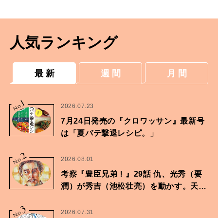
人気ランキング
最 新
週 間
月 間
1
No.
2026.07.23
7月24日発売の『クロワッサン』最新号
は「夏バテ撃退レシピ。」
2
No.
2026.08.01
考察『豊臣兄弟！』29話 仇、光秀（要
潤）が秀吉（池松壮亮）を動かす。天下
に向けた兄弟の分岐点。
3
No.
2026.07.31