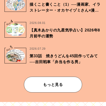
描くこと書くこと（1）──漫画家、イラ
ストレーター・オカヤイヅミさん×漫画
家・鶴谷香央理さん
4
No.
2026.08.01
【真木あかりの九星気学占い】2026年8
月前半の運勢
5
No.
2026.07.29
第33話 焼きうどんを45回作ってみて
──吉田戦車「弁当を作る男」
もっと見る