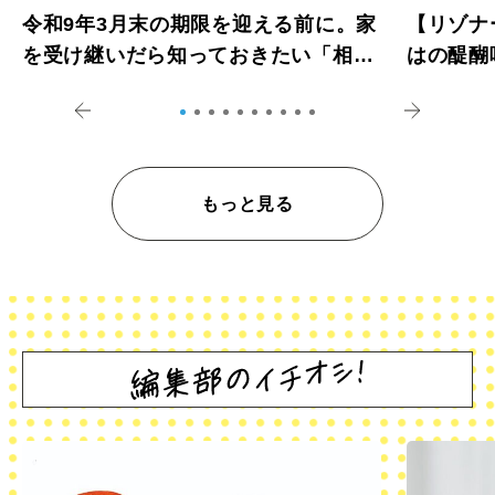
令和9年3月末の期限を迎える前に。家
【リゾナ
を受け継いだら知っておきたい「相続
はの醍醐
登記の義務化」
アペロ
もっと見る