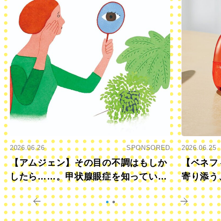
2026.06.26
SPONSORED
2026.06.25
【アムジェン】その目の不調はもしか
【ベネフ
したら……。甲状腺眼症を知っていま
寄り添う
すか？
きに