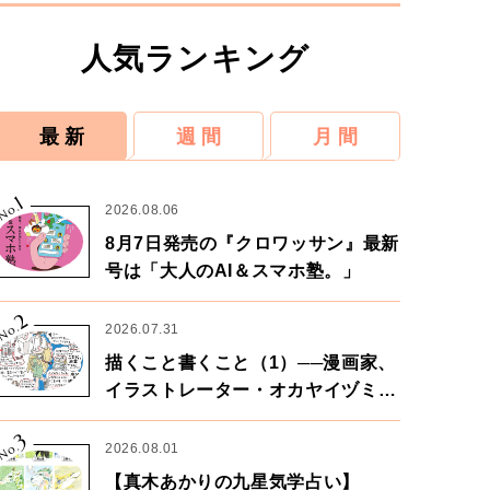
人気ランキング
最 新
週 間
月 間
1
No.
2026.08.06
8月7日発売の『クロワッサン』最新
号は「大人のAI＆スマホ塾。」
2
No.
2026.07.31
描くこと書くこと（1）──漫画家、
イラストレーター・オカヤイヅミさ
ん×漫画家・鶴谷香央理さん
3
No.
2026.08.01
【真木あかりの九星気学占い】