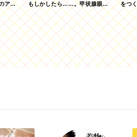
のアグ
もしかしたら……。甲状腺眼症
をつ
を知っていますか？