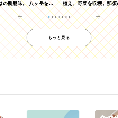
はの醍醐味。 八ヶ岳を望
植え、野菜を収穫。那須
ウ畑でアペロ
リツーリズモを体験
もっと見る