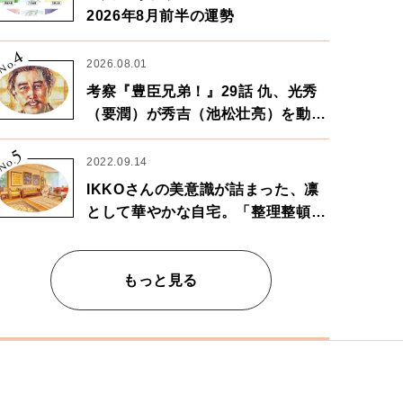
2026年8月前半の運勢
4
No.
2026.08.01
考察『豊臣兄弟！』29話 仇、光秀
（要潤）が秀吉（池松壮亮）を動か
す。天下に向けた兄弟の分岐点。
5
No.
2022.09.14
IKKOさんの美意識が詰まった、凛
として華やかな自宅。「整理整頓は
心のリズムが乱されないための作
業」。
もっと見る