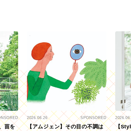
ONSORED
2026.06.26
SPONSORED
2026.06
、苗を
【アムジェン】その目の不調は
【St