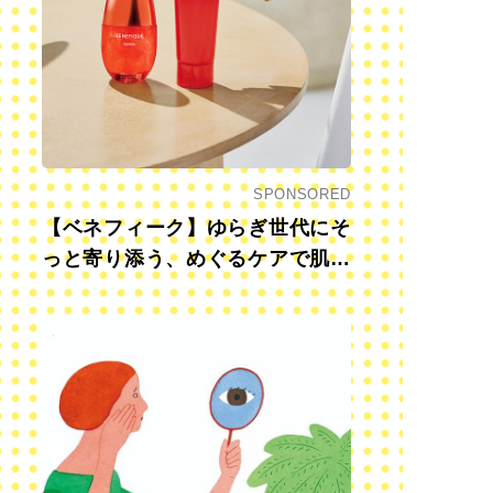
SPONSORED
【ベネフィーク】ゆらぎ世代にそ
っと寄り添う、めぐるケアで肌も
心も前向きに