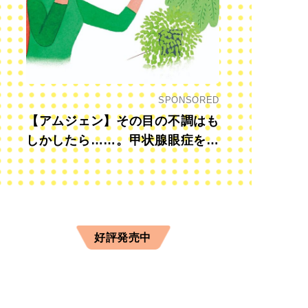
SPONSORED
【アムジェン】その目の不調はも
しかしたら……。甲状腺眼症を知
っていますか？
好評発売中