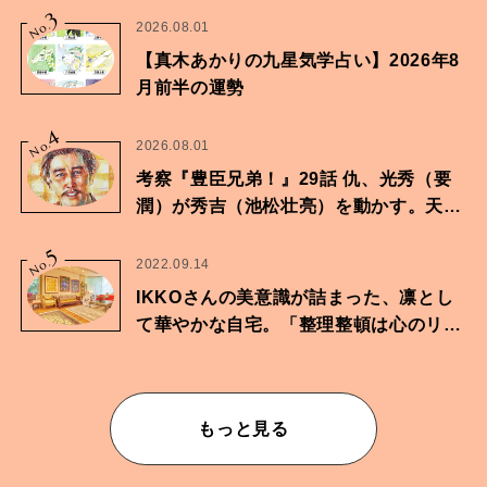
3
No.
2026.08.01
【真木あかりの九星気学占い】2026年8
月前半の運勢
4
No.
2026.08.01
考察『豊臣兄弟！』29話 仇、光秀（要
潤）が秀吉（池松壮亮）を動かす。天下
に向けた兄弟の分岐点。
5
No.
2022.09.14
IKKOさんの美意識が詰まった、凛とし
て華やかな自宅。「整理整頓は心のリズ
ムが乱されないための作業」。
もっと見る