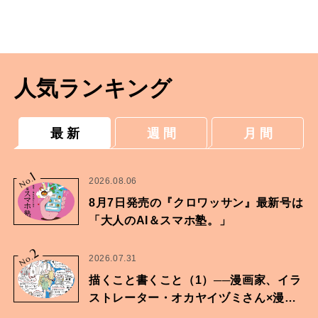
人気ランキング
最 新
週 間
月 間
1
No.
2026.08.06
8月7日発売の『クロワッサン』最新号は
「大人のAI＆スマホ塾。」
2
No.
2026.07.31
描くこと書くこと（1）──漫画家、イラ
ストレーター・オカヤイヅミさん×漫画
家・鶴谷香央理さん