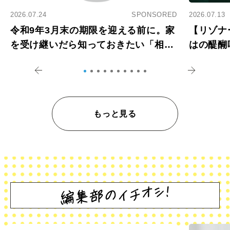
2026.07.24
SPONSORED
2026.07.13
令和9年3月末の期限を迎える前に。家
【リゾナ
を受け継いだら知っておきたい「相続
はの醍醐
登記の義務化」
アペロ
もっと見る