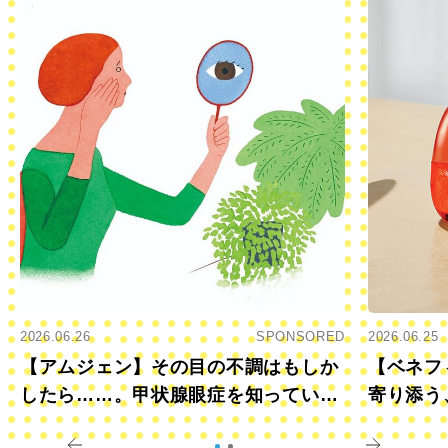
2026.06.26
SPONSORED
2026.06.25
【アムジェン】その目の不調はもしか
【ベネフ
したら……。甲状腺眼症を知っていま
寄り添う
すか？
きに