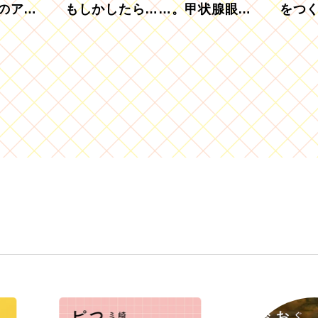
のアグ
もしかしたら……。甲状腺眼症
をつ
を知っていますか？