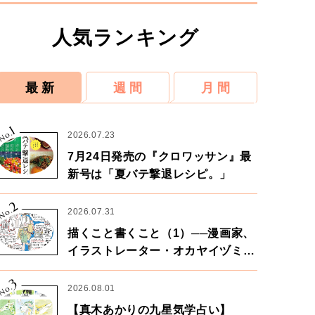
人気ランキング
最 新
週 間
月 間
1
No.
2026.07.23
7月24日発売の『クロワッサン』最
新号は「夏バテ撃退レシピ。」
2
No.
2026.07.31
描くこと書くこと（1）──漫画家、
イラストレーター・オカヤイヅミさ
ん×漫画家・鶴谷香央理さん
3
No.
2026.08.01
【真木あかりの九星気学占い】