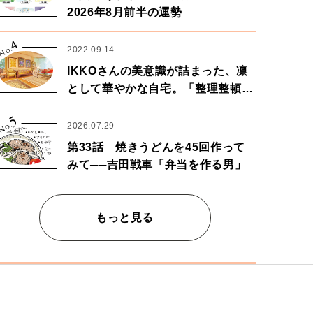
2026年8月前半の運勢
4
No.
2022.09.14
IKKOさんの美意識が詰まった、凛
として華やかな自宅。「整理整頓は
心のリズムが乱されないための作
5
業」。
No.
2026.07.29
第33話 焼きうどんを45回作って
みて──吉田戦車「弁当を作る男」
もっと見る