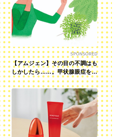
SPONSORED
【アムジェン】その目の不調はも
しかしたら……。甲状腺眼症を知
っていますか？