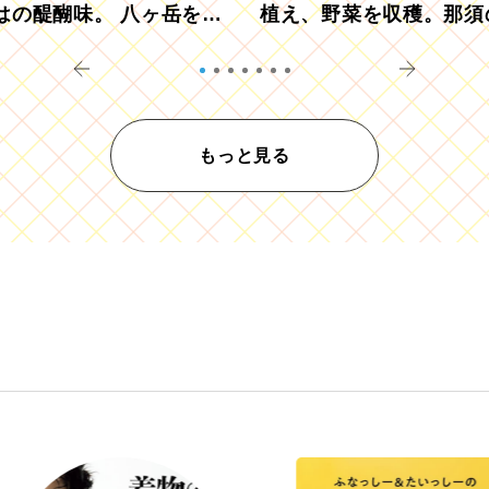
はの醍醐味。 八ヶ岳を望
植え、野菜を収穫。那須
ウ畑でアペロ
リツーリズモを体験
もっと見る