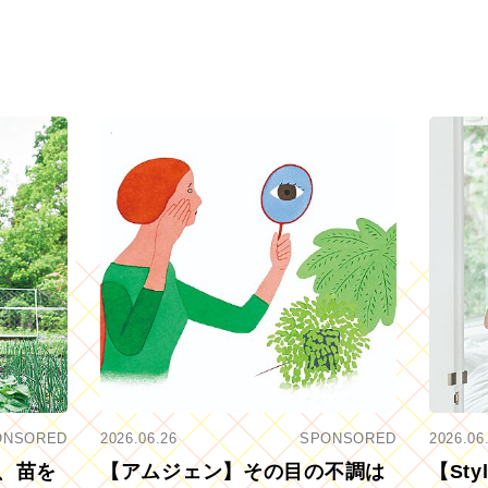
ONSORED
2026.06.26
SPONSORED
2026.06
、苗を
【アムジェン】その目の不調は
【St