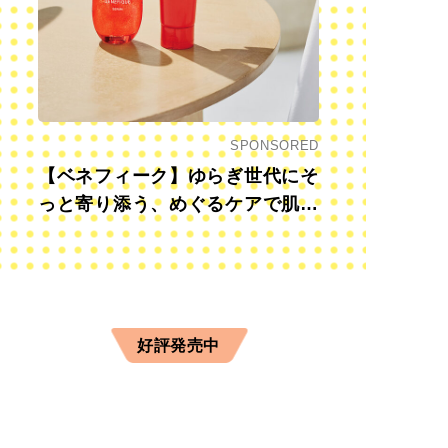
SPONSORED
【ベネフィーク】ゆらぎ世代にそ
っと寄り添う、めぐるケアで肌も
心も前向きに
好評発売中