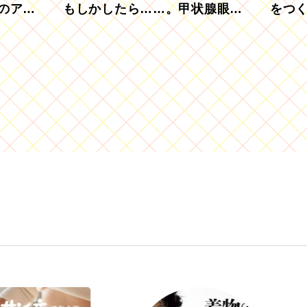
のアグ
もしかしたら……。甲状腺眼症
をつ
を知っていますか？