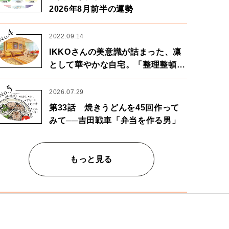
2026年8月前半の運勢
4
No.
2022.09.14
IKKOさんの美意識が詰まった、凛
として華やかな自宅。「整理整頓は
心のリズムが乱されないための作
5
業」。
No.
2026.07.29
第33話 焼きうどんを45回作って
みて──吉田戦車「弁当を作る男」
もっと見る