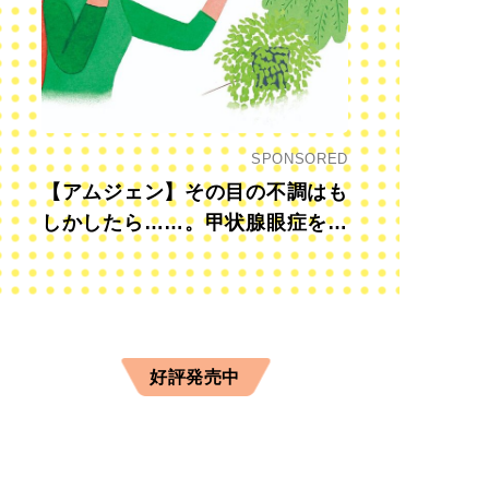
SPONSORED
【アムジェン】その目の不調はも
しかしたら……。甲状腺眼症を知
っていますか？
好評発売中