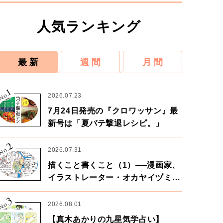
人気ランキング
最 新
週 間
月 間
1
No.
2026.07.23
7月24日発売の『クロワッサン』最
新号は「夏バテ撃退レシピ。」
2
No.
2026.07.31
描くこと書くこと（1）──漫画家、
イラストレーター・オカヤイヅミさ
ん×漫画家・鶴谷香央理さん
3
No.
2026.08.01
【真木あかりの九星気学占い】