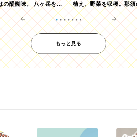
はの醍醐味。 八ヶ岳を望
植え、野菜を収穫。那須
ウ畑でアペロ
リツーリズモを体験
もっと見る