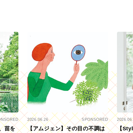
ONSORED
2026.06.26
SPONSORED
2026.06
、苗を
【アムジェン】その目の不調は
【St