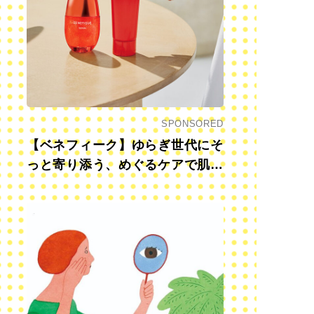
SPONSORED
【ベネフィーク】ゆらぎ世代にそ
っと寄り添う、めぐるケアで肌も
心も前向きに