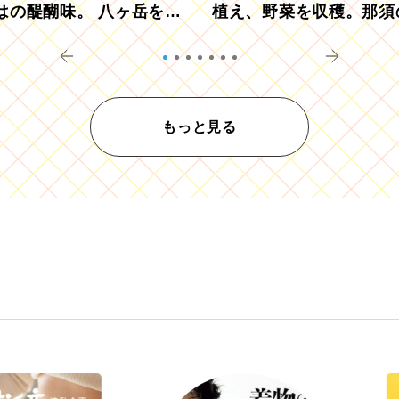
はの醍醐味。 八ヶ岳を望
植え、野菜を収穫。那須
ウ畑でアペロ
リツーリズモを体験
もっと見る