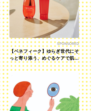
SPONSORED
【ベネフィーク】ゆらぎ世代にそ
っと寄り添う、めぐるケアで肌も
心も前向きに