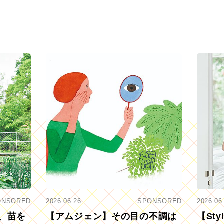
ONSORED
2026.06.26
SPONSORED
2026.06
、苗を
【アムジェン】その目の不調は
【St