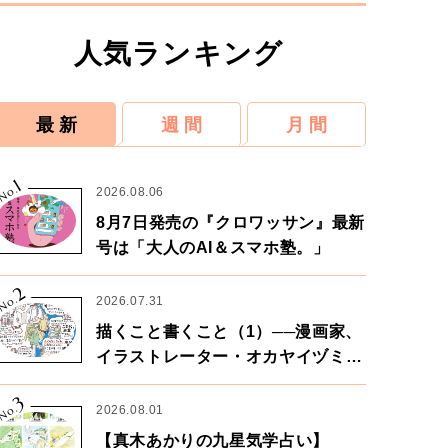
人気ランキング
最 新
週 間
月 間
1
No.
2026.08.06
8月7日発売の『クロワッサン』最新
号は「大人のAI＆スマホ塾。」
2
No.
2026.07.31
描くこと書くこと（1）──漫画家、
イラストレーター・オカヤイヅミさ
ん×漫画家・鶴谷香央理さん
3
No.
2026.08.01
【真木あかりの九星気学占い】