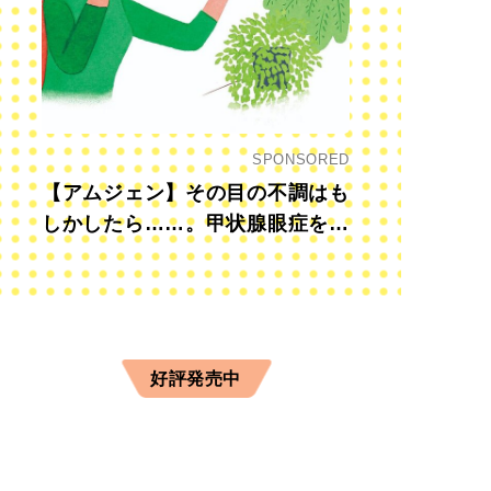
SPONSORED
【アムジェン】その目の不調はも
しかしたら……。甲状腺眼症を知
っていますか？
好評発売中