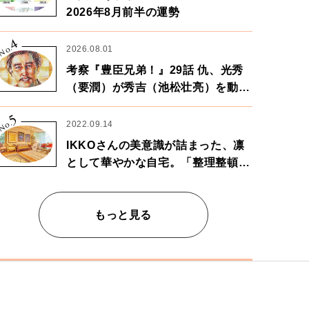
2026年8月前半の運勢
4
No.
2026.08.01
考察『豊臣兄弟！』29話 仇、光秀
（要潤）が秀吉（池松壮亮）を動か
す。天下に向けた兄弟の分岐点。
5
No.
2022.09.14
IKKOさんの美意識が詰まった、凛
として華やかな自宅。「整理整頓は
心のリズムが乱されないための作
業」。
もっと見る