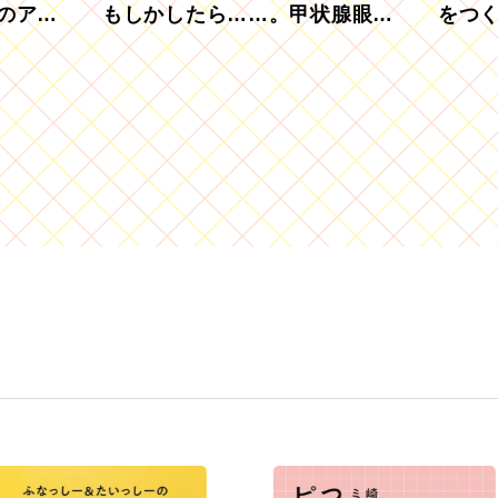
のアグ
もしかしたら……。甲状腺眼症
をつ
を知っていますか？