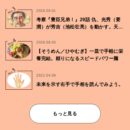
3
No.
2026.08.01
考察『豊臣兄弟！』29話 仇、光秀（要
潤）が秀吉（池松壮亮）を動かす。天下
に向けた兄弟の分岐点。
4
No.
2026.08.03
【そうめん／ひやむぎ】一皿で手軽に栄
養完結。頼りになるスピードパワー麺
5
No.
2022.04.09
未来を示す右手で手相を読んでみよう。
もっと見る