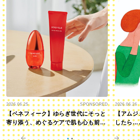
2026.06.25
SPONSORED
2026.06.26
【ベネフィーク】ゆらぎ世代にそっと
【アムジ
寄り添う、めぐるケアで肌も心も前向
したら…
きに
すか？