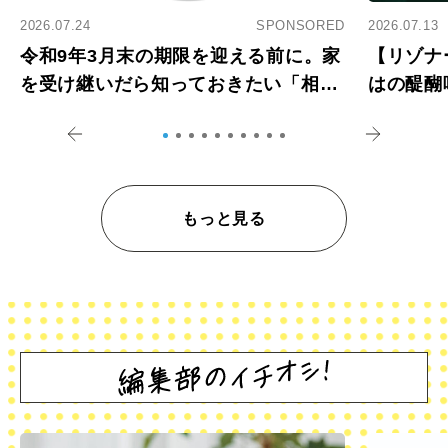
2026.07.24
SPONSORED
2026.07.13
令和9年3月末の期限を迎える前に。家
【リゾナ
を受け継いだら知っておきたい「相続
はの醍醐
登記の義務化」
アペロ
もっと見る